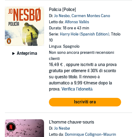
Policía [Police]
Di:
Jo Nesbo
,
Carmen Montes Cano
Letto da:
Alfonso Vallés
Durata: 18 ore e 43 min
Serie:
Harry Hole (Spanish Edition)
, Titolo
10
Lingua: Spagnolo
Non sono ancora presenti recensioni
Anteprima
clienti
16,49 €
, oppure iscriviti a una prova
gratuita per ottenere il 30% di sconto
su questo titolo. Il rinnovo è
automatico a 9,99 €/mese dopo la
prova.
Verifica l'idoneità
Iscriviti ora
L'homme chauve-souris
Di:
Jo Nesbø
Letto da:
Dominique Collignon-Maurin