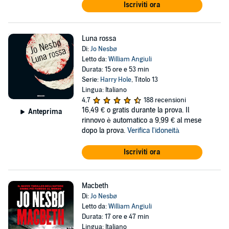
Iscriviti ora
Luna rossa
Di:
Jo Nesbø
Letto da:
William Angiuli
Durata: 15 ore e 53 min
Serie:
Harry Hole
, Titolo 13
Lingua: Italiano
4,7
188 recensioni
16,49 €
o gratis durante la prova. Il
Anteprima
rinnovo è automatico a 9,99 € al mese
dopo la prova.
Verifica l'idoneità
Iscriviti ora
Macbeth
Di:
Jo Nesbø
Letto da:
William Angiuli
Durata: 17 ore e 47 min
Lingua: Italiano