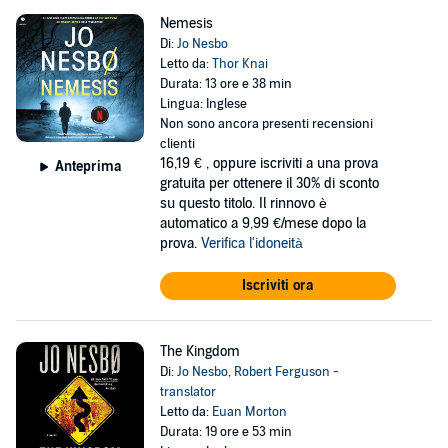
Nemesis
Di:
Jo Nesbo
Letto da:
Thor Knai
Durata: 13 ore e 38 min
Lingua: Inglese
Non sono ancora presenti recensioni
clienti
16,19 €
, oppure iscriviti a una prova
Anteprima
gratuita per ottenere il 30% di sconto
su questo titolo. Il rinnovo è
automatico a 9,99 €/mese dopo la
prova.
Verifica l'idoneità
Iscriviti ora
The Kingdom
Di:
Jo Nesbo
,
Robert Ferguson -
translator
Letto da:
Euan Morton
Durata: 19 ore e 53 min