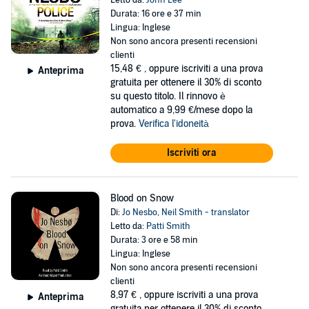
Letto da:
John Lee
Durata: 16 ore e 37 min
Lingua: Inglese
Non sono ancora presenti recensioni
clienti
15,48 €
, oppure iscriviti a una prova
Anteprima
gratuita per ottenere il 30% di sconto
su questo titolo. Il rinnovo è
automatico a 9,99 €/mese dopo la
prova.
Verifica l'idoneità
Iscriviti ora
Blood on Snow
Di:
Jo Nesbo
,
Neil Smith - translator
Letto da:
Patti Smith
Durata: 3 ore e 58 min
Lingua: Inglese
Non sono ancora presenti recensioni
clienti
8,97 €
, oppure iscriviti a una prova
Anteprima
gratuita per ottenere il 30% di sconto