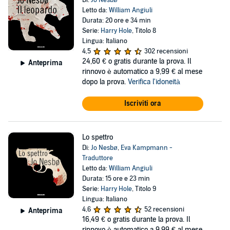
Di:
Jo Nesbø
Letto da:
William Angiuli
Durata: 20 ore e 34 min
Serie:
Harry Hole
, Titolo 8
Lingua: Italiano
4,5
302 recensioni
24,60 €
o gratis durante la prova. Il
Anteprima
rinnovo è automatico a 9,99 € al mese
dopo la prova.
Verifica l'idoneità
Iscriviti ora
Lo spettro
Di:
Jo Nesbø
,
Eva Kampmann -
Traduttore
Letto da:
William Angiuli
Durata: 15 ore e 23 min
Serie:
Harry Hole
, Titolo 9
Lingua: Italiano
4,6
52 recensioni
Anteprima
16,49 €
o gratis durante la prova. Il
rinnovo è automatico a 9,99 € al mese