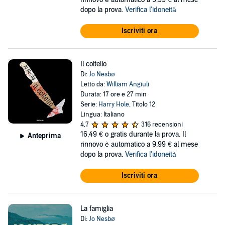
dopo la prova.
Verifica l'idoneità
Iscriviti ora
Il coltello
Di:
Jo Nesbø
Letto da:
William Angiuli
Durata: 17 ore e 27 min
Serie:
Harry Hole
, Titolo 12
Lingua: Italiano
4,7
316 recensioni
16,49 €
o gratis durante la prova. Il
Anteprima
rinnovo è automatico a 9,99 € al mese
dopo la prova.
Verifica l'idoneità
Iscriviti ora
La famiglia
Di:
Jo Nesbø