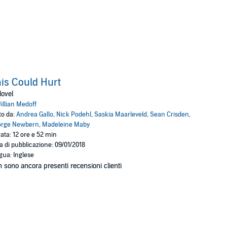
is Could Hurt
ovel
Jillian Medoff
to da:
Andrea Gallo
,
Nick Podehl
,
Saskia Maarleveld
,
Sean Crisden
,
orge Newbern
,
Madeleine Maby
ata: 12 ore e 52 min
a di pubblicazione: 09/01/2018
gua: Inglese
 sono ancora presenti recensioni clienti