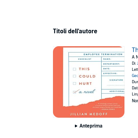
Titoli dell'autore
Th
A N
Di:
Let
Ge
Dur
Dat
Lin
Non
Anteprima