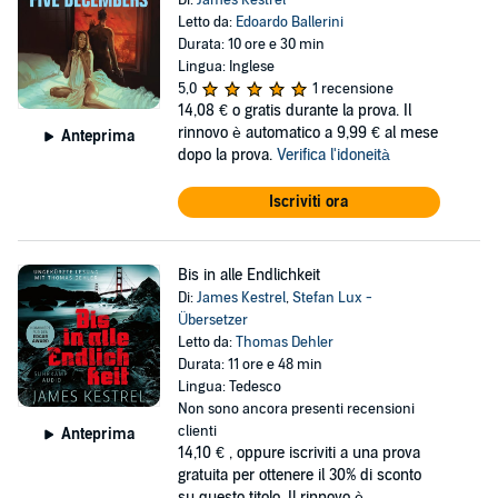
Di:
James Kestrel
Letto da:
Edoardo Ballerini
Durata: 10 ore e 30 min
Lingua: Inglese
5,0
1 recensione
14,08 €
o gratis durante la prova. Il
rinnovo è automatico a 9,99 € al mese
Anteprima
dopo la prova.
Verifica l'idoneità
Iscriviti ora
Bis in alle Endlichkeit
Di:
James Kestrel
,
Stefan Lux -
Übersetzer
Letto da:
Thomas Dehler
Durata: 11 ore e 48 min
Lingua: Tedesco
Non sono ancora presenti recensioni
clienti
Anteprima
14,10 €
, oppure iscriviti a una prova
gratuita per ottenere il 30% di sconto
su questo titolo. Il rinnovo è