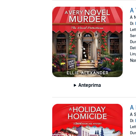
A 
A N
Di:
Let
Ser
Dur
Dat
Lin
Non
Anteprima
A 
A S
Di:
Let
Dur