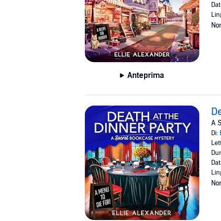
Dat
Lin
Non
Anteprima
De
A S
Di:
Let
Dur
Dat
Lin
Non