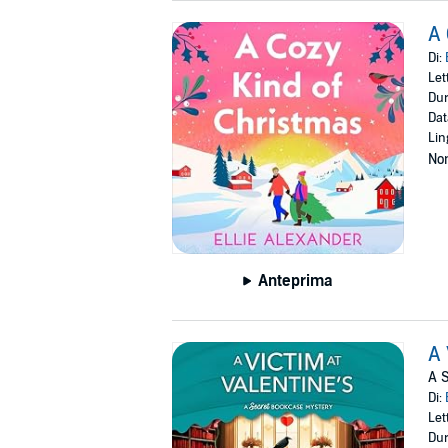
A 
Di:
Let
Dur
Dat
Lin
Non
Anteprima
A 
A S
Di:
Let
Dur