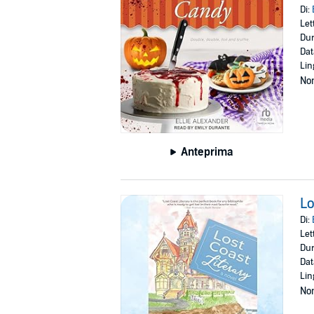
Di:
Let
Dur
Dat
Lin
Non
Anteprima
Lo
Di:
Let
Dur
Dat
Lin
Non