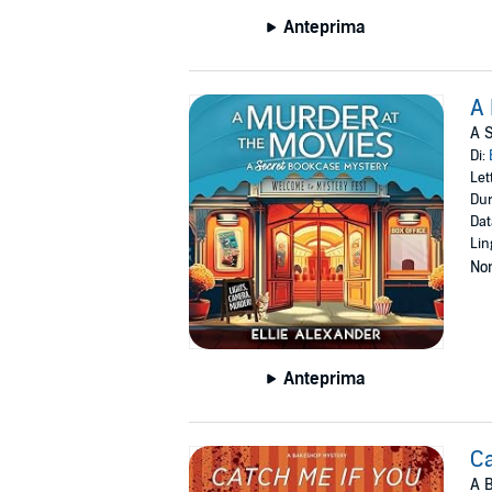
Anteprima
A 
A S
Di:
Let
Dur
Dat
Lin
Non
Anteprima
Ca
A B