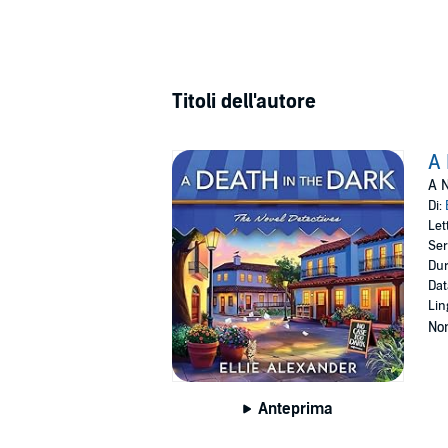
Titoli dell'autore
A 
A N
Di:
Let
Ser
Dur
Dat
Lin
Non
Anteprima