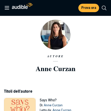
Prova ora
AUTORE
Anne Curzan
Titoli dell'autore
Says Who?
Di:
Anne Curzan
Letto da:
Anne Curzan