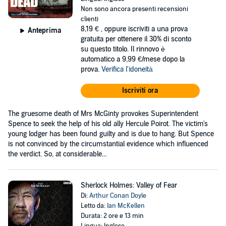
Non sono ancora presenti recensioni
clienti
8,19 €
, oppure iscriviti a una prova
Anteprima
gratuita per ottenere il 30% di sconto
su questo titolo. Il rinnovo è
automatico a 9,99 €/mese dopo la
prova.
Verifica l'idoneità
Iscriviti ora
The gruesome death of Mrs McGinty provokes Superintendent
Spence to seek the help of his old ally Hercule Poirot. The victim's
young lodger has been found guilty and is due to hang. But Spence
is not convinced by the circumstantial evidence which influenced
the verdict. So, at considerable...
Sherlock Holmes: Valley of Fear
Di:
Arthur Conan Doyle
Letto da:
Ian McKellen
Durata: 2 ore e 13 min