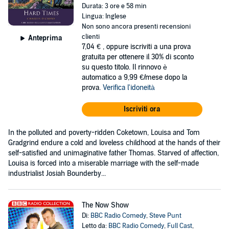
Durata: 3 ore e 58 min
Lingua: Inglese
Non sono ancora presenti recensioni
clienti
Anteprima
7,04 €
, oppure iscriviti a una prova
gratuita per ottenere il 30% di sconto
su questo titolo. Il rinnovo è
automatico a 9,99 €/mese dopo la
prova.
Verifica l'idoneità
Iscriviti ora
In the polluted and poverty-ridden Coketown, Louisa and Tom
Gradgrind endure a cold and loveless childhood at the hands of their
self-satisfied and unimaginative father Thomas. Starved of affection,
Louisa is forced into a miserable marriage with the self-made
industrialist Josiah Bounderby...
The Now Show
Di:
BBC Radio Comedy
,
Steve Punt
Letto da:
BBC Radio Comedy
,
Full Cast
,