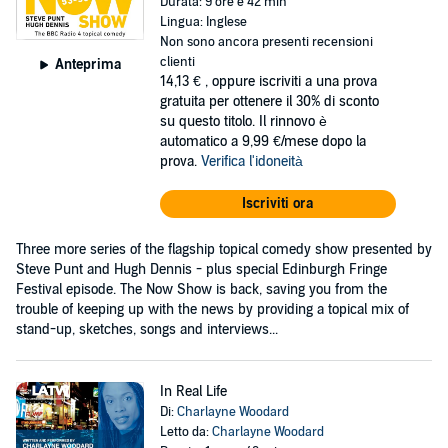
Durata: 9 ore e 42 min
Lingua: Inglese
Non sono ancora presenti recensioni
clienti
Anteprima
14,13 €
, oppure iscriviti a una prova
gratuita per ottenere il 30% di sconto
su questo titolo. Il rinnovo è
automatico a 9,99 €/mese dopo la
prova.
Verifica l'idoneità
Iscriviti ora
Three more series of the flagship topical comedy show presented by
Steve Punt and Hugh Dennis - plus special Edinburgh Fringe
Festival episode. The Now Show is back, saving you from the
trouble of keeping up with the news by providing a topical mix of
stand-up, sketches, songs and interviews...
In Real Life
Di:
Charlayne Woodard
Letto da:
Charlayne Woodard