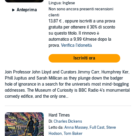
Lingua: Inglese
Non sono ancora presenti recensioni
Anteprima
clienti
13,87 €
, oppure iscriviti a una prova
gratuita per ottenere il 30% di sconto
su questo titolo. Il rinnovo è
automatico a 9,99 €/mese dopo la
prova.
Verifica l'idoneità
Iscriviti ora
Join Professor John Lloyd and Curators Jimmy Carr, Humphrey Ker,
Phill Jupitus and Sarah Millican as they plunge down the badger
hole of ignorance in a search for the universe's most mind-boggling
oddnesses. The Museum of Curiosity is BBC Radio 4's monumental
comedy edifice, and the only one...
Hard Times
Di:
Charles Dickens
Letto da:
Anna Massey
,
Full Cast
,
Steve
Hodson
,
Tom Baker