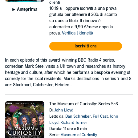
clienti
10,19 €
, oppure iscriviti a una prova
Anteprima
gratuita per ottenere il 30% di sconto
su questo titolo. Il rinnovo è
automatico a 9,99 €/mese dopo la
prova.
Verifica l'idoneità
Iscriviti ora
In each episode of this award-winning BBC Radio 4 series,
comedian Mark Steel visits a UK town and researches its history,
heritage and culture, after which he performs a bespoke evening of
comedy for the local residents. Mark's destinations in series 7 and 8
are: Stockport, Colchester, Hebden...
The Museum of Curiosity: Series 5-8
Di:
John Lloyd
Letto da:
Dan Schreiber
,
Full Cast
,
John
Lloyd
,
Richard Turner
Durata: 11 ore e 9 min
Serie:
Museum of Curiosity