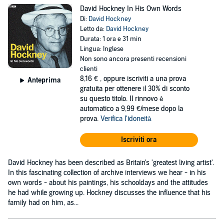
David Hockney In His Own Words
Di:
David Hockney
Letto da:
David Hockney
Durata: 1 ora e 31 min
Lingua: Inglese
Non sono ancora presenti recensioni
clienti
8,16 €
, oppure iscriviti a una prova
Anteprima
gratuita per ottenere il 30% di sconto
su questo titolo. Il rinnovo è
automatico a 9,99 €/mese dopo la
prova.
Verifica l'idoneità
Iscriviti ora
David Hockney has been described as Britain's 'greatest living artist'.
In this fascinating collection of archive interviews we hear - in his
own words - about his paintings, his schooldays and the attitudes
he had while growing up. Hockney discusses the influence that his
family had on him, as...