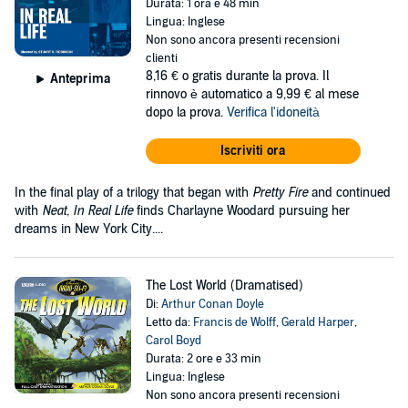
Durata: 1 ora e 48 min
Lingua: Inglese
Non sono ancora presenti recensioni
clienti
8,16 €
o gratis durante la prova. Il
Anteprima
rinnovo è automatico a 9,99 € al mese
dopo la prova.
Verifica l'idoneità
Iscriviti ora
In the final play of a trilogy that began with
Pretty Fire
and continued
with
Neat
,
In Real Life
finds Charlayne Woodard pursuing her
dreams in New York City....
The Lost World (Dramatised)
Di:
Arthur Conan Doyle
Letto da:
Francis de Wolff
,
Gerald Harper
,
Carol Boyd
Durata: 2 ore e 33 min
Lingua: Inglese
Non sono ancora presenti recensioni