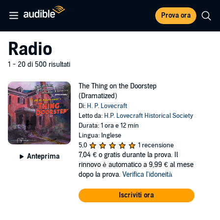
Prova ora
Radio
1 - 20 di 500 risultati
The Thing on the Doorstep
(Dramatized)
Di:
H. P. Lovecraft
Letto da:
H.P. Lovecraft Historical Society
Durata: 1 ora e 12 min
Lingua: Inglese
5,0
1 recensione
7,04 €
o gratis durante la prova. Il
Anteprima
rinnovo è automatico a 9,99 € al mese
dopo la prova.
Verifica l'idoneità
Iscriviti ora