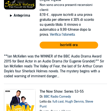
Lingua: Inglese
Non sono ancora presenti recensioni
clienti
8,19 €
, oppure iscriviti a una prova
Anteprima
gratuita per ottenere il 30% di sconto
su questo titolo. Il rinnovo è
automatico a 9,99 €/mese dopo la
prova.
Verifica l'idoneità
Iscriviti ora
**Ian McKellen was the WINNER of the BBC Audio Drama Award
2015 for Best Actor in an Audio Drama (for Eugenie Grandet)** Sir
Ian McKellen reads The Valley of Fear, the last of Sir Arthur Conan
Doyle's four Sherlock Holmes novels. The mystery begins with a
coded warning of imminent danger...
The Now Show: Series 53-55
Di:
BBC Radio Comedy
Letto da:
full cast
,
Hugh Dennis
,
Steve
Punt