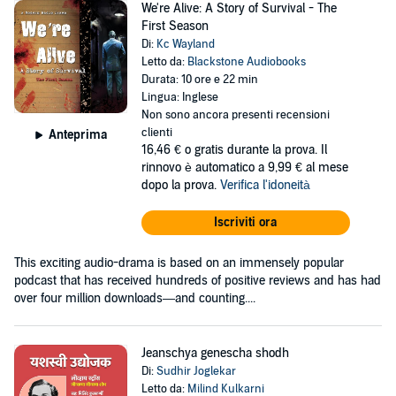
We're Alive: A Story of Survival - The
First Season
Di:
Kc Wayland
Letto da:
Blackstone Audiobooks
Durata: 10 ore e 22 min
Lingua: Inglese
Non sono ancora presenti recensioni
clienti
Anteprima
16,46 €
o gratis durante la prova. Il
rinnovo è automatico a 9,99 € al mese
dopo la prova.
Verifica l'idoneità
Iscriviti ora
This exciting audio-drama is based on an immensely popular
podcast that has received hundreds of positive reviews and has had
over four million downloads—and counting....
Jeanschya genescha shodh
Di:
Sudhir Joglekar
Letto da:
Milind Kulkarni