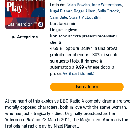
Letto da:
Brian Bowles
,
Jane Wittenshaw
,
Nigel Planer
,
Roger Allam
,
Sally Orrock
,
Sam Dale
,
Stuart McLoughlin
Durata: 44 min
Lingua: Inglese
Non sono ancora presenti recensioni
Anteprima
clienti
4,69 €
, oppure iscriviti a una prova
gratuita per ottenere il 30% di sconto
su questo titolo. Il rinnovo è
automatico a 9,99 €/mese dopo la
prova.
Verifica l'idoneità
Iscriviti ora
At the heart of this explosive BBC Radio 4 comedy-drama are two
morally opposed characters, both in love with the same woman,
who has just - tragically - died. Originally broadcast as the
'Afternoon Play' on 22 March 2011, The Magnificent Andrea is the
first original radio play by Nigel Planer...