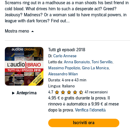
Screams ring out in a madhouse as a man shoots his best friend in
cold blood. What drives him to such a desperate act? Greed?
Jealousy? Madness? Or a woman said to have mystical powers, in
league with dark forces? Find out....
Mostra meno
Tutti gli episodi 2018
Di:
Carlo Annese
Letto da:
Anna Bonaiuto
,
Toni Servillo
,
Massimo Popolizio
,
Gino La Monica
,
Alessandro Milan
Durata: 4 ore e 43 min
Lingua: Italiano
4,7
41 recensioni
Anteprima
4,95 €
o gratis durante la prova. Il
rinnovo è automatico a 9,99 € al mese
dopo la prova.
Verifica l'idoneità
Iscriviti ora