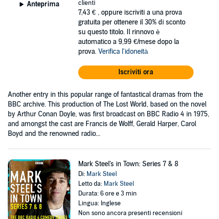
clienti
Anteprima
7,43 €
, oppure iscriviti a una prova
gratuita per ottenere il 30% di sconto
su questo titolo. Il rinnovo è
automatico a 9,99 €/mese dopo la
prova.
Verifica l'idoneità
Iscriviti ora
Another entry in this popular range of fantastical dramas from the
BBC archive. This production of The Lost World, based on the novel
by Arthur Conan Doyle, was first broadcast on BBC Radio 4 in 1975,
and amongst the cast are Francis de Wolff, Gerald Harper, Carol
Boyd and the renowned radio...
Mark Steel's in Town: Series 7 & 8
Di:
Mark Steel
Letto da:
Mark Steel
Durata: 6 ore e 3 min
Lingua: Inglese
Non sono ancora presenti recensioni