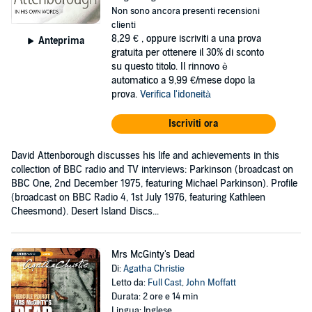
Non sono ancora presenti recensioni
clienti
8,29 €
, oppure iscriviti a una prova
Anteprima
gratuita per ottenere il 30% di sconto
su questo titolo. Il rinnovo è
automatico a 9,99 €/mese dopo la
prova.
Verifica l'idoneità
Iscriviti ora
David Attenborough discusses his life and achievements in this
collection of BBC radio and TV interviews: Parkinson (broadcast on
BBC One, 2nd December 1975, featuring Michael Parkinson). Profile
(broadcast on BBC Radio 4, 1st July 1976, featuring Kathleen
Cheesmond). Desert Island Discs...
Mrs McGinty's Dead
Di:
Agatha Christie
Letto da:
Full Cast
,
John Moffatt
Durata: 2 ore e 14 min
Lingua: Inglese