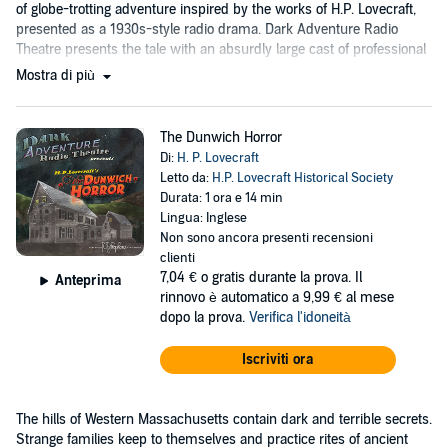
of globe-trotting adventure inspired by the works of H.P. Lovecraft,
presented as a 1930s-style radio drama. Dark Adventure Radio
Theatre presents the tale with an absurdly large cast of professional
actors....
Mostra di più
The Dunwich Horror
Di:
H. P. Lovecraft
Letto da:
H.P. Lovecraft Historical Society
Durata: 1 ora e 14 min
Lingua: Inglese
Non sono ancora presenti recensioni
clienti
7,04 €
o gratis durante la prova. Il
Anteprima
rinnovo è automatico a 9,99 € al mese
dopo la prova.
Verifica l'idoneità
Iscriviti ora
The hills of Western Massachusetts contain dark and terrible secrets.
Strange families keep to themselves and practice rites of ancient