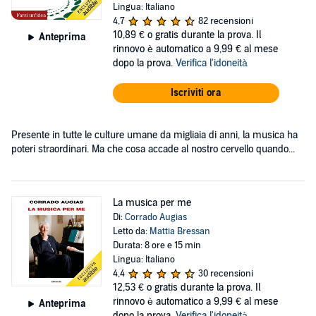
Lingua: Italiano
4,7
82 recensioni
10,89 €
o gratis durante la prova. Il
Anteprima
rinnovo è automatico a 9,99 € al mese
dopo la prova.
Verifica l'idoneità
Iscriviti ora
Presente in tutte le culture umane da migliaia di anni, la musica ha
poteri straordinari. Ma che cosa accade al nostro cervello quando...
La musica per me
Di:
Corrado Augias
Letto da:
Mattia Bressan
Durata: 8 ore e 15 min
Lingua: Italiano
4,4
30 recensioni
12,53 €
o gratis durante la prova. Il
rinnovo è automatico a 9,99 € al mese
Anteprima
dopo la prova.
Verifica l'idoneità