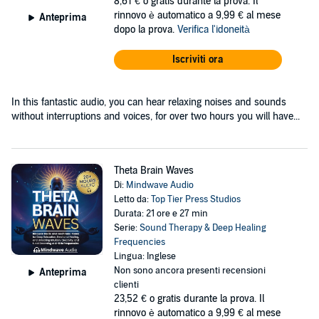
8,61 €
o gratis durante la prova. Il
rinnovo è automatico a 9,99 € al mese
Anteprima
dopo la prova.
Verifica l'idoneità
Iscriviti ora
In this fantastic audio, you can hear relaxing noises and sounds
without interruptions and voices, for over two hours you will have...
Theta Brain Waves
Di:
Mindwave Audio
Letto da:
Top Tier Press Studios
Durata: 21 ore e 27 min
Serie:
Sound Therapy & Deep Healing
Frequencies
Lingua: Inglese
Non sono ancora presenti recensioni
Anteprima
clienti
23,52 €
o gratis durante la prova. Il
rinnovo è automatico a 9,99 € al mese