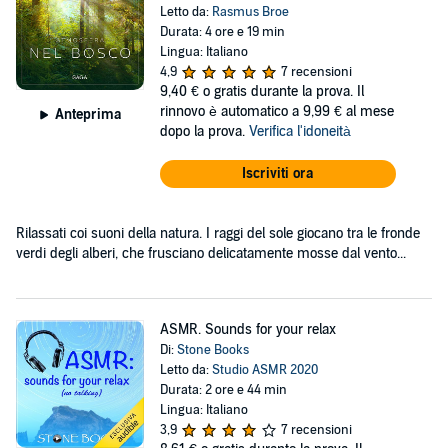
Letto da:
Rasmus Broe
Durata: 4 ore e 19 min
Lingua: Italiano
4,9
7 recensioni
9,40 €
o gratis durante la prova. Il
rinnovo è automatico a 9,99 € al mese
Anteprima
dopo la prova.
Verifica l'idoneità
Iscriviti ora
Rilassati coi suoni della natura. I raggi del sole giocano tra le fronde
verdi degli alberi, che frusciano delicatamente mosse dal vento...
ASMR. Sounds for your relax
Di:
Stone Books
Letto da:
Studio ASMR 2020
Durata: 2 ore e 44 min
Lingua: Italiano
3,9
7 recensioni