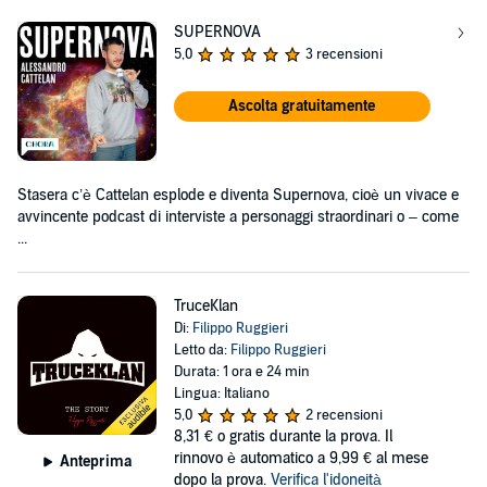
SUPERNOVA
5,0
3 recensioni
Ascolta gratuitamente
Stasera c’è Cattelan esplode e diventa Supernova, cioè un vivace e
avvincente podcast di interviste a personaggi straordinari o – come
...
TruceKlan
Di:
Filippo Ruggieri
Letto da:
Filippo Ruggieri
Durata: 1 ora e 24 min
Lingua: Italiano
5,0
2 recensioni
8,31 €
o gratis durante la prova. Il
rinnovo è automatico a 9,99 € al mese
Anteprima
dopo la prova.
Verifica l'idoneità