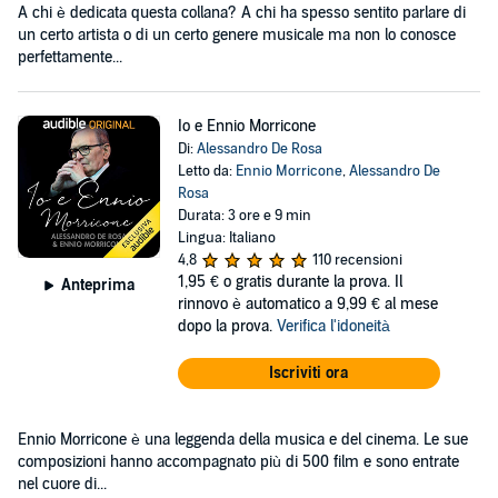
A chi è dedicata questa collana? A chi ha spesso sentito parlare di
un certo artista o di un certo genere musicale ma non lo conosce
perfettamente...
Io e Ennio Morricone
Di:
Alessandro De Rosa
Letto da:
Ennio Morricone
,
Alessandro De
Rosa
Durata: 3 ore e 9 min
Lingua: Italiano
4,8
110 recensioni
1,95 €
o gratis durante la prova. Il
Anteprima
rinnovo è automatico a 9,99 € al mese
dopo la prova.
Verifica l'idoneità
Iscriviti ora
Ennio Morricone è una leggenda della musica e del cinema. Le sue
composizioni hanno accompagnato più di 500 film e sono entrate
nel cuore di...