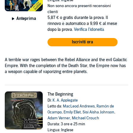
Lingua: Inglese
Non sono ancora presenti recensioni
clienti
5,87 €
o gratis durante la prova. Il
Anteprima
rinnovo è automatico a 9,99 € al mese
dopo la prova.
Verifica l'idoneità
Iscriviti ora
A terrible war rages between the Rebel Alliance and the evil Galactic
Empire. With the completion of the Death Star, the Empire now has
a weapon capable of vaporizing entire planets.
The Beginning
Di:
K. A. Applegate
Letto da:
MacLeod Andrews
,
Ramón de
Ocampo
,
Emily Ellet
,
Sisi Aisha Johnson
,
Adam Verner
,
Michael Crouch
Durata: 3 ore e 25 min
Lingua: Inglese