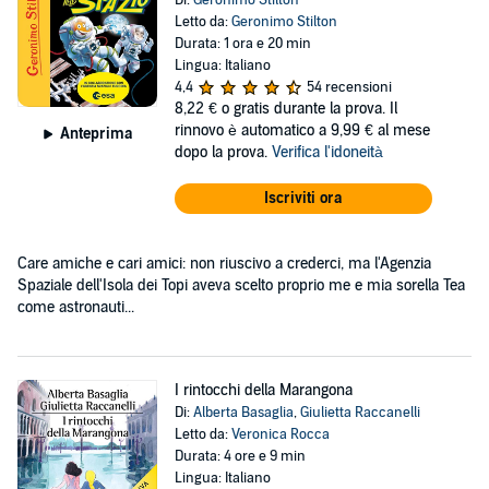
Di:
Geronimo Stilton
Letto da:
Geronimo Stilton
Durata: 1 ora e 20 min
Lingua: Italiano
4,4
54 recensioni
8,22 €
o gratis durante la prova. Il
rinnovo è automatico a 9,99 € al mese
Anteprima
dopo la prova.
Verifica l'idoneità
Iscriviti ora
Care amiche e cari amici: non riuscivo a crederci, ma l'Agenzia
Spaziale dell'Isola dei Topi aveva scelto proprio me e mia sorella Tea
come astronauti...
I rintocchi della Marangona
Di:
Alberta Basaglia
,
Giulietta Raccanelli
Letto da:
Veronica Rocca
Durata: 4 ore e 9 min
Lingua: Italiano