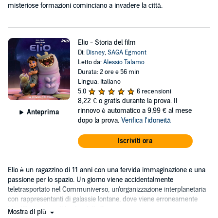
misteriose formazioni cominciano a invadere la città.
Elio - Storia del film
Di:
Disney
,
SAGA Egmont
Letto da:
Alessio Talamo
Durata: 2 ore e 56 min
Lingua: Italiano
5,0
6 recensioni
8,22 €
o gratis durante la prova. Il
rinnovo è automatico a 9,99 € al mese
Anteprima
dopo la prova.
Verifica l'idoneità
Iscriviti ora
Elio è un ragazzino di 11 anni con una fervida immaginazione e una
passione per lo spazio. Un giorno viene accidentalmente
teletrasportato nel Communiverso, un'organizzazione interplanetaria
con rappresentanti di galassie lontane, dove viene erroneamente
identificato come il leader della Terra.
Mostra di più