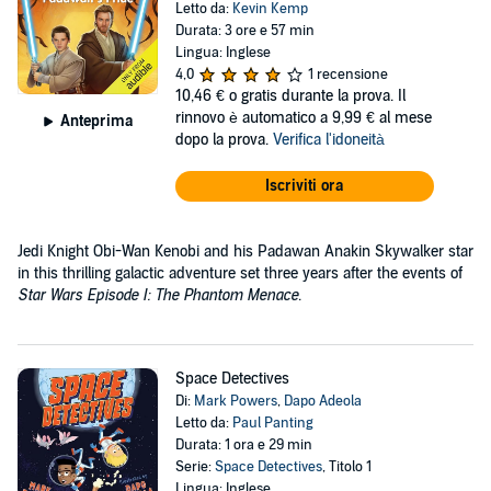
Letto da:
Kevin Kemp
Durata: 3 ore e 57 min
Lingua: Inglese
4,0
1 recensione
10,46 €
o gratis durante la prova. Il
rinnovo è automatico a 9,99 € al mese
Anteprima
dopo la prova.
Verifica l'idoneità
Iscriviti ora
Jedi Knight Obi-Wan Kenobi and his Padawan Anakin Skywalker star
in this thrilling galactic adventure set three years after the events of
Star Wars Episode I: The Phantom Menace
.
Space Detectives
Di:
Mark Powers
,
Dapo Adeola
Letto da:
Paul Panting
Durata: 1 ora e 29 min
Serie:
Space Detectives
, Titolo 1
Lingua: Inglese