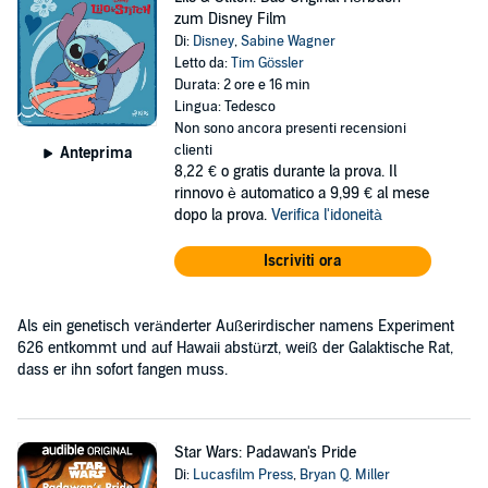
zum Disney Film
Di:
Disney
,
Sabine Wagner
Letto da:
Tim Gössler
Durata: 2 ore e 16 min
Lingua: Tedesco
Non sono ancora presenti recensioni
clienti
Anteprima
8,22 €
o gratis durante la prova. Il
rinnovo è automatico a 9,99 € al mese
dopo la prova.
Verifica l'idoneità
Iscriviti ora
Als ein genetisch veränderter Außerirdischer namens Experiment
626 entkommt und auf Hawaii abstürzt, weiß der Galaktische Rat,
dass er ihn sofort fangen muss.
Star Wars: Padawan's Pride
Di:
Lucasfilm Press
,
Bryan Q. Miller