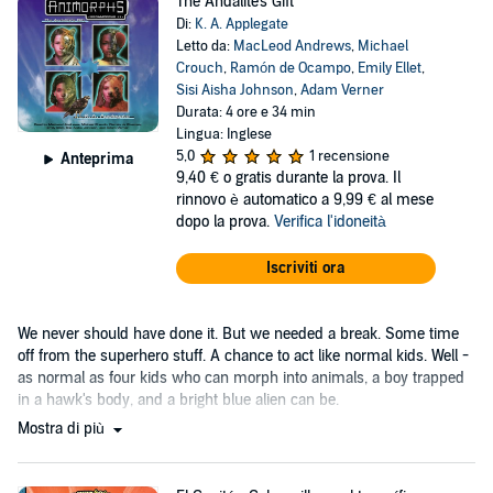
The Andalite's Gift
Di:
K. A. Applegate
Letto da:
MacLeod Andrews
,
Michael
Crouch
,
Ramón de Ocampo
,
Emily Ellet
,
Sisi Aisha Johnson
,
Adam Verner
Durata: 4 ore e 34 min
Lingua: Inglese
5,0
1 recensione
Anteprima
9,40 €
o gratis durante la prova. Il
rinnovo è automatico a 9,99 € al mese
dopo la prova.
Verifica l'idoneità
Iscriviti ora
We never should have done it. But we needed a break. Some time
off from the superhero stuff. A chance to act like normal kids. Well -
as normal as four kids who can morph into animals, a boy trapped
in a hawk's body, and a bright blue alien can be.
Mostra di più