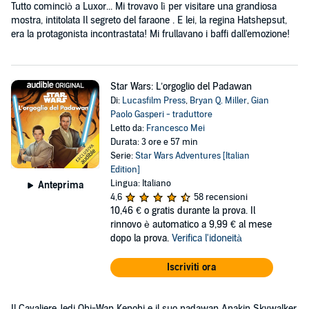
Tutto cominciò a Luxor... Mi trovavo lì per visitare una grandiosa
mostra, intitolata Il segreto del faraone . E lei, la regina Hatshepsut,
era la protagonista incontrastata! Mi frullavano i baffi dall'emozione!
Star Wars: L’orgoglio del Padawan
Di:
Lucasfilm Press
,
Bryan Q. Miller
,
Gian
Paolo Gasperi - traduttore
Letto da:
Francesco Mei
Durata: 3 ore e 57 min
Serie:
Star Wars Adventures [Italian
Edition]
Lingua: Italiano
Anteprima
4,6
58 recensioni
10,46 €
o gratis durante la prova. Il
rinnovo è automatico a 9,99 € al mese
dopo la prova.
Verifica l'idoneità
Iscriviti ora
Il Cavaliere Jedi Obi-Wan Kenobi e il suo padawan Anakin Skywalker