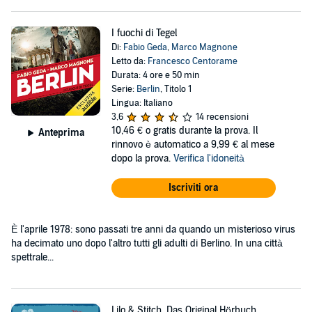
I fuochi di Tegel
Di:
Fabio Geda
,
Marco Magnone
Letto da:
Francesco Centorame
Durata: 4 ore e 50 min
Serie:
Berlin
, Titolo 1
Lingua: Italiano
3,6
14 recensioni
10,46 €
o gratis durante la prova. Il
Anteprima
rinnovo è automatico a 9,99 € al mese
dopo la prova.
Verifica l'idoneità
Iscriviti ora
È l'aprile 1978: sono passati tre anni da quando un misterioso virus
ha decimato uno dopo l'altro tutti gli adulti di Berlino. In una città
spettrale...
Lilo & Stitch. Das Original Hörbuch