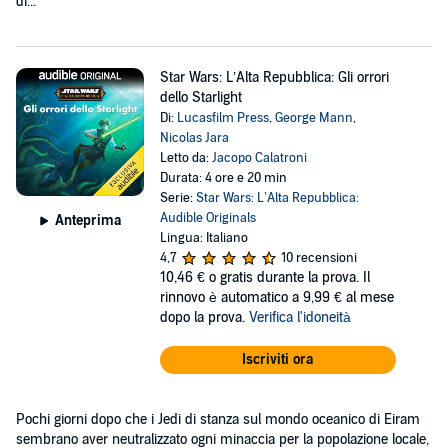
di...
Star Wars: L’Alta Repubblica: Gli orrori
dello Starlight
Di:
Lucasfilm Press
,
George Mann
,
Nicolas Jara
Letto da:
Jacopo Calatroni
Durata: 4 ore e 20 min
Serie:
Star Wars: L’Alta Repubblica:
Audible Originals
Anteprima
Lingua: Italiano
4,7
10 recensioni
10,46 €
o gratis durante la prova. Il
rinnovo è automatico a 9,99 € al mese
dopo la prova.
Verifica l'idoneità
Iscriviti ora
Pochi giorni dopo che i Jedi di stanza sul mondo oceanico di Eiram
sembrano aver neutralizzato ogni minaccia per la popolazione locale,