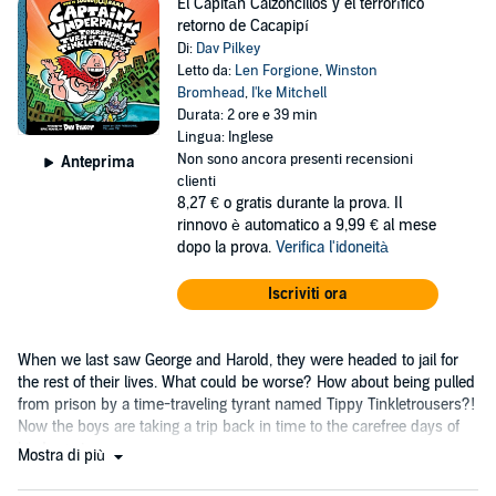
El Capitán Calzoncillos y el terrorífico
retorno de Cacapipí
Di:
Dav Pilkey
Letto da:
Len Forgione
,
Winston
Bromhead
,
I'ke Mitchell
Durata: 2 ore e 39 min
Lingua: Inglese
Non sono ancora presenti recensioni
Anteprima
clienti
8,27 €
o gratis durante la prova. Il
rinnovo è automatico a 9,99 € al mese
dopo la prova.
Verifica l'idoneità
Iscriviti ora
When we last saw George and Harold, they were headed to jail for
the rest of their lives. What could be worse? How about being pulled
from prison by a time-traveling tyrant named Tippy Tinkletrousers?!
Now the boys are taking a trip back in time to the carefree days of
kindergarten....
Mostra di più