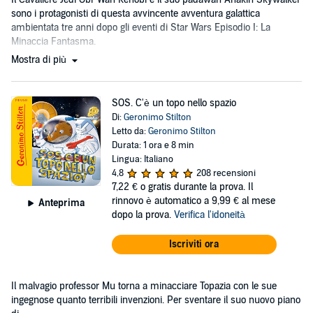
sono i protagonisti di questa avvincente avventura galattica
ambientata tre anni dopo gli eventi di Star Wars Episodio I: La
Minaccia Fantasma.
Mostra di più
SOS. C'è un topo nello spazio
Di:
Geronimo Stilton
Letto da:
Geronimo Stilton
Durata: 1 ora e 8 min
Lingua: Italiano
4,8
208 recensioni
7,22 €
o gratis durante la prova. Il
rinnovo è automatico a 9,99 € al mese
Anteprima
dopo la prova.
Verifica l'idoneità
Iscriviti ora
Il malvagio professor Mu torna a minacciare Topazia con le sue
ingegnose quanto terribili invenzioni. Per sventare il suo nuovo piano