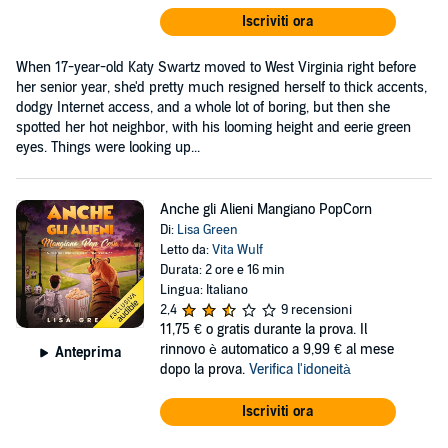
Iscriviti ora
When 17-year-old Katy Swartz moved to West Virginia right before
her senior year, she'd pretty much resigned herself to thick accents,
dodgy Internet access, and a whole lot of boring, but then she
spotted her hot neighbor, with his looming height and eerie green
eyes. Things were looking up...
Anche gli Alieni Mangiano PopCorn
Di:
Lisa Green
Letto da:
Vita Wulf
Durata: 2 ore e 16 min
Lingua: Italiano
2,4
9 recensioni
11,75 €
o gratis durante la prova. Il
rinnovo è automatico a 9,99 € al mese
Anteprima
dopo la prova.
Verifica l'idoneità
Iscriviti ora