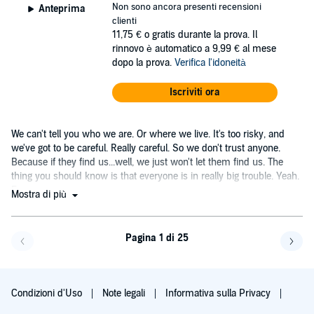
Non sono ancora presenti recensioni
Anteprima
clienti
11,75 €
o gratis durante la prova. Il
rinnovo è automatico a 9,99 € al mese
dopo la prova.
Verifica l'idoneità
Iscriviti ora
We can't tell you who we are. Or where we live. It's too risky, and
we've got to be careful. Really careful. So we don't trust anyone.
Because if they find us...well, we just won't let them find us. The
thing you should know is that everyone is in really big trouble. Yeah.
Even you.
Mostra di più
Pagina 1 di 25
Pagi
Condizioni d'Uso
Note legali
Informativa sulla Privacy