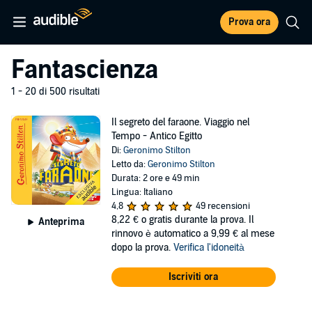
Prova ora
Fantascienza
1 - 20 di 500 risultati
Il segreto del faraone. Viaggio nel
Tempo - Antico Egitto
Di:
Geronimo Stilton
Letto da:
Geronimo Stilton
Durata: 2 ore e 49 min
Lingua: Italiano
4,8
49 recensioni
8,22 €
o gratis durante la prova. Il
Anteprima
rinnovo è automatico a 9,99 € al mese
dopo la prova.
Verifica l'idoneità
Iscriviti ora