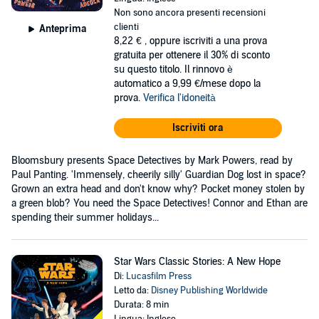
Non sono ancora presenti recensioni
clienti
Anteprima
8,22 €
, oppure iscriviti a una prova
gratuita per ottenere il 30% di sconto
su questo titolo. Il rinnovo è
automatico a 9,99 €/mese dopo la
prova.
Verifica l'idoneità
Iscriviti ora
Bloomsbury presents Space Detectives by Mark Powers, read by
Paul Panting. 'Immensely, cheerily silly' Guardian Dog lost in space?
Grown an extra head and don't know why? Pocket money stolen by
a green blob? You need the Space Detectives! Connor and Ethan are
spending their summer holidays...
Star Wars Classic Stories: A New Hope
Di:
Lucasfilm Press
Letto da:
Disney Publishing Worldwide
Durata: 8 min