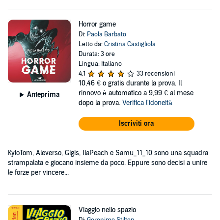
Horror game
Di:
Paola Barbato
Letto da:
Cristina Castigliola
Durata: 3 ore
Lingua: Italiano
4,1
33 recensioni
10,46 €
o gratis durante la prova. Il
rinnovo è automatico a 9,99 € al mese
Anteprima
dopo la prova.
Verifica l'idoneità
Iscriviti ora
KyloTom, Aleverso, Gigis, IlaPeach e Samu_11_10 sono una squadra
strampalata e giocano insieme da poco. Eppure sono decisi a unire
le forze per vincere...
Viaggio nello spazio