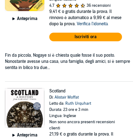
4,7
36 recensioni
9,41 €
o gratis durante la prova. Il
rinnovo è automatico a 9,99 € al mese
Anteprima
dopo la prova.
Verifica l'idoneità
Iscriviti ora
Fin da piccola, Nogaye si è chiesta quale fosse il suo posto.
Nonostante avesse una casa, una famiglia, degli amici, si è sempre
sentita in bilico tra due...
Scotland
Di:
Alistair Moffat
Letto da:
Ruth Urquhart
Durata: 23 ore e 3 min
Lingua: Inglese
Non sono ancora presenti recensioni
clienti
21,19 €
o gratis durante la prova. Il
Anteprima