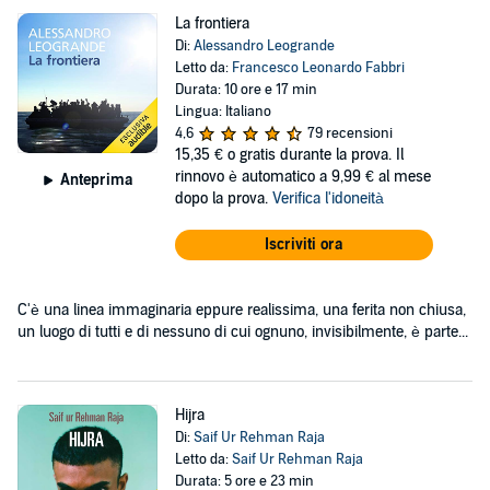
La frontiera
Di:
Alessandro Leogrande
Letto da:
Francesco Leonardo Fabbri
Durata: 10 ore e 17 min
Lingua: Italiano
4,6
79 recensioni
15,35 €
o gratis durante la prova. Il
rinnovo è automatico a 9,99 € al mese
Anteprima
dopo la prova.
Verifica l'idoneità
Iscriviti ora
C'è una linea immaginaria eppure realissima, una ferita non chiusa,
un luogo di tutti e di nessuno di cui ognuno, invisibilmente, è parte...
Hijra
Di:
Saif Ur Rehman Raja
Letto da:
Saif Ur Rehman Raja
Durata: 5 ore e 23 min