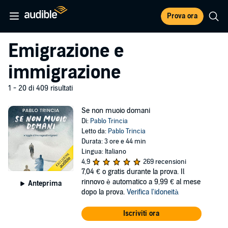
Prova ora
Emigrazione e
immigrazione
1 - 20 di 409 risultati
Se non muoio domani
Di:
Pablo Trincia
Letto da:
Pablo Trincia
Durata: 3 ore e 44 min
Lingua: Italiano
4,9
269 recensioni
7,04 €
o gratis durante la prova. Il
rinnovo è automatico a 9,99 € al mese
Anteprima
dopo la prova.
Verifica l'idoneità
Iscriviti ora