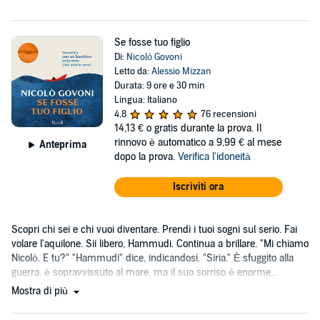
Se fosse tuo figlio
Di:
Nicolò Govoni
Letto da:
Alessio Mizzan
Durata: 9 ore e 30 min
Lingua: Italiano
4,8
76 recensioni
14,13 €
o gratis durante la prova. Il
rinnovo è automatico a 9,99 € al mese
Anteprima
dopo la prova.
Verifica l'idoneità
Iscriviti ora
Scopri chi sei e chi vuoi diventare. Prendi i tuoi sogni sul serio. Fai
volare l'aquilone. Sii libero, Hammudi. Continua a brillare. "Mi chiamo
Nicolò. E tu?" "Hammudi" dice, indicandosi. "Siria." È sfuggito alla
guerra, è sopravvissuto al mare, ma il suo sorriso è enorme...
Mostra di più