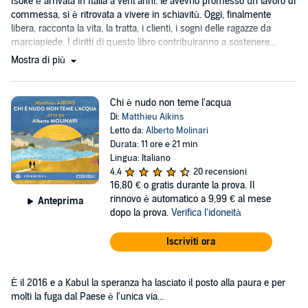
Isoke è arrivata in Italia a vent'anni: le avevno promesso un lavoro di
commessa, si è ritrovata a vivere in schiavitù. Oggi, finalmente
libera, racconta la vita, la tratta, i clienti, i sogni delle ragazze da
marciapiede. I diritti di questo libro contribuiranno a sostenere...
Mostra di più
Chi è nudo non teme l'acqua
Di:
Matthieu Aikins
Letto da:
Alberto Molinari
Durata: 11 ore e 21 min
Lingua: Italiano
4,4
20 recensioni
16,80 €
o gratis durante la prova. Il
rinnovo è automatico a 9,99 € al mese
Anteprima
dopo la prova.
Verifica l'idoneità
Iscriviti ora
È il 2016 e a Kabul la speranza ha lasciato il posto alla paura e per
molti la fuga dal Paese è l'unica via...