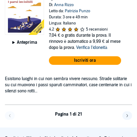
Di:
Anna Rizzo
Letto da:
Patrizia Punzo
Durata: 3 ore e 49 min
Lingua: Italiano
4,2
5 recensioni
7,04 €
o gratis durante la prova. Il
rinnovo è automatico a 9,99 € al mese
Anteprima
dopo la prova.
Verifica l'idoneità
Iscriviti ora
Esistono luoghi in cui non sembra vivere nessuno. Strade solitarie
su cui muovono i passi sparuti camminatori, case centenarie in cui i
silenzi sono rotti...
Pagina 1 di 21
Pagi