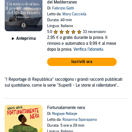
del Mediterraneo
Di:
Fabrizio Gatti
Letto da:
Mary Cacciola
Durata: 40 min
Lingua: Italiano
5,0
33 recensioni
2,95 €
o gratis durante la prova. Il
Anteprima
rinnovo è automatico a 9,99 € al mese
dopo la prova.
Verifica l'idoneità
Iscriviti ora
"I Reportage di Repubblica" raccolgono i grandi racconti pubblicati
sul quotidiano, come la serie "Super8 - Le storie al rallentatore"...
Fortunatamente nera
Di:
Nogaye Ndiaye
Letto da:
Rosanna Sparapano
Durata: 5 ore e 29 min
Lingua: Italiano