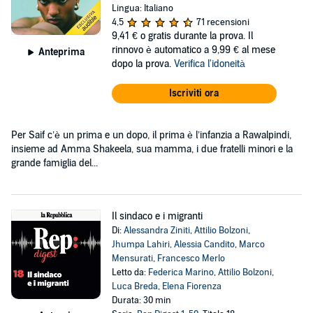
Lingua: Italiano
4,5
71 recensioni
9,41 €
o gratis durante la prova. Il
rinnovo è automatico a 9,99 € al mese
Anteprima
dopo la prova.
Verifica l'idoneità
Iscriviti ora
Per Saif c’è un prima e un dopo, il prima è l’infanzia a Rawalpindi,
insieme ad Amma Shakeela, sua mamma, i due fratelli minori e la
grande famiglia del...
Il sindaco e i migranti
Di:
Alessandra Ziniti
,
Attilio Bolzoni
,
Jhumpa Lahiri
,
Alessia Candito
,
Marco
Mensurati
,
Francesco Merlo
Letto da:
Federica Marino
,
Attilio Bolzoni
,
Luca Breda
,
Elena Fiorenza
Durata: 30 min