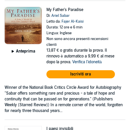
My Father's Paradise
Di:
Ariel Sabar
Letto da:
Fajer Al-Kaisi
Durata: 12 ore e 6 min
Lingua: Inglese
Non sono ancora presenti recensioni
clienti
13,87 €
o gratis durante la prova. Il
Anteprima
rinnovo è automatico a 9,99 € al mese
dopo la prova.
Verifica l'idoneità
Iscriviti ora
Winner of the National Book Critics Circle Award for Autobiography
"Sabar offers something rare and precious - a tale of hope and
continuity that can be passed on for generations." (Publishers
Weekly (Starred Review)) In a remote corner of the world, forgotten
for nearly three thousand years...
I paesi invisibili