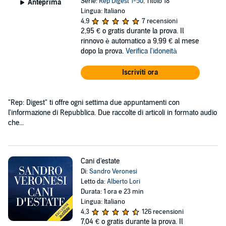
Serie:
Rep Digest 1-50
, Titolo 18
Anteprima
Lingua: Italiano
4,9
7 recensioni
2,95 €
o gratis durante la prova. Il
rinnovo è automatico a 9,99 € al mese
dopo la prova.
Verifica l'idoneità
Iscriviti ora
"Rep: Digest" ti offre ogni settima due appuntamenti con
l'informazione di Repubblica. Due raccolte di articoli in formato audio
che...
Cani d'estate
Di:
Sandro Veronesi
Letto da:
Alberto Lori
Durata: 1 ora e 23 min
Lingua: Italiano
4,3
126 recensioni
7,04 €
o gratis durante la prova. Il