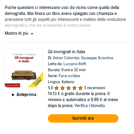
Poche questioni ci interessano così da vicino come quella della
demografia. Mai finora un libro aveva spiegato con chiarezza e
precisione tutti gli aspetti più interessanti e inattesi della rivoluzione
demografica che sta investendo il nostro paese.
Mostra di più
Gli immigrati in Italia
Di:
Asher Colombo
,
Giuseppe Sciortino
Letto da:
Luciano Roffi
Durata: 9 ore e 32 min
Serie:
Farsi un'idea
Lingua: Italiano
5,0
3 recensioni
14,13 €
o gratis durante la prova. Il
Anteprima
rinnovo è automatico a 9,99 € al mese
dopo la prova.
Verifica l'idoneità
Iscriviti ora