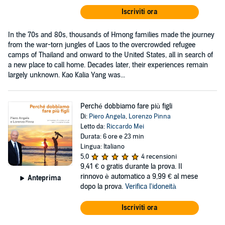
Iscriviti ora
In the 70s and 80s, thousands of Hmong families made the journey
from the war-torn jungles of Laos to the overcrowded refugee
camps of Thailand and onward to the United States, all in search of
a new place to call home. Decades later, their experiences remain
largely unknown. Kao Kalia Yang was...
Perché dobbiamo fare più figli
Di:
Piero Angela
,
Lorenzo Pinna
Letto da:
Riccardo Mei
Durata: 6 ore e 23 min
Lingua: Italiano
5,0
4 recensioni
9,41 €
o gratis durante la prova. Il
rinnovo è automatico a 9,99 € al mese
Anteprima
dopo la prova.
Verifica l'idoneità
Iscriviti ora