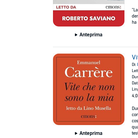
"La
dem
ha 
Anteprima
Vi
Di:
Let
Dur
Dat
Lin
4,0
Dur
con
cos
qua
Anteprima
tes