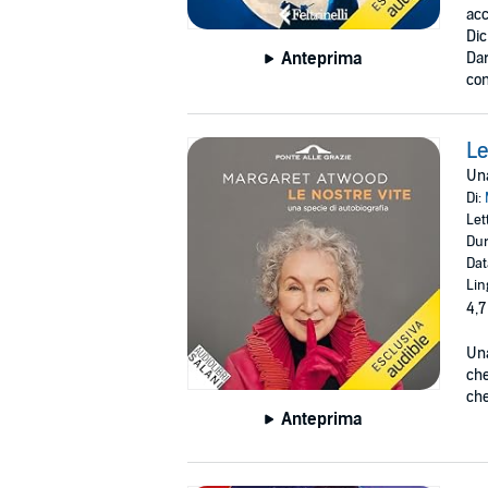
acc
Dic
Anteprima
Dar
con
Le
Una
Di:
Let
Dur
Dat
Lin
4,7
Una
che
che
Anteprima