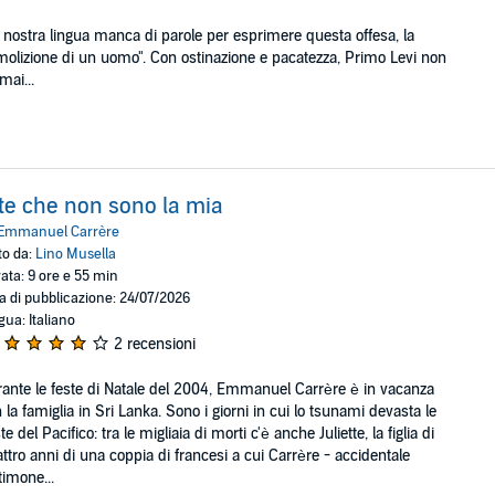
 nostra lingua manca di parole per esprimere questa offesa, la
olizione di un uomo". Con ostinazione e pacatezza, Primo Levi non
mai...
te che non sono la mia
Emmanuel Carrère
to da:
Lino Musella
ata: 9 ore e 55 min
a di pubblicazione: 24/07/2026
gua: Italiano
2 recensioni
ante le feste di Natale del 2004, Emmanuel Carrère è in vacanza
 la famiglia in Sri Lanka. Sono i giorni in cui lo tsunami devasta le
te del Pacifico: tra le migliaia di morti c'è anche Juliette, la figlia di
ttro anni di una coppia di francesi a cui Carrère - accidentale
timone...