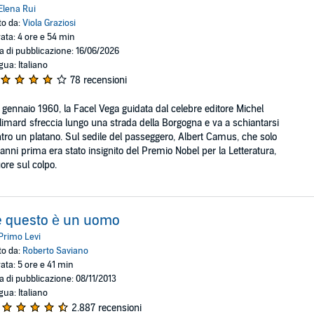
Elena Rui
to da:
Viola Graziosi
ata: 4 ore e 54 min
a di pubblicazione: 16/06/2026
gua: Italiano
78 recensioni
4 gennaio 1960, la Facel Vega guidata dal celebre editore Michel
limard sfreccia lungo una strada della Borgogna e va a schiantarsi
tro un platano. Sul sedile del passeggero, Albert Camus, che solo
 anni prima era stato insignito del Premio Nobel per la Letteratura,
re sul colpo.
e questo è un uomo
Primo Levi
to da:
Roberto Saviano
ata: 5 ore e 41 min
a di pubblicazione: 08/11/2013
gua: Italiano
2.887 recensioni