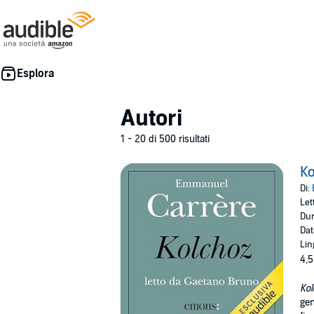
Autori
1 - 20 di 500 risultati
Ko
Di:
Let
Dur
Dat
Lin
4,5
Kol
gen