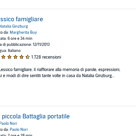
ssico famigliare
Natalia Ginzburg
to da:
Margherita Buy
ata: 6 ore e 34 min
a di pubblicazione: 12/11/2013
gua: Italiano
1.728 recensioni
Lessico famigliare, il riaffiorare alla memoria di parole, espressioni,
si e modi di dire sentiti tante volte in casa da Natalia Ginzburg...
 piccola Battaglia portatile
Paolo Nori
to da:
Paolo Nori
ata: 2 ore e 28 min