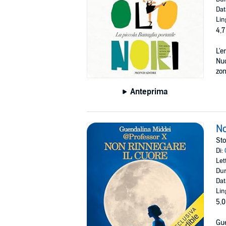
Dat
Lin
4,7
L'e
Nuo
zom
Anteprima
No
Sto
Di:
Let
Dur
Dat
Lin
5,0
Gue