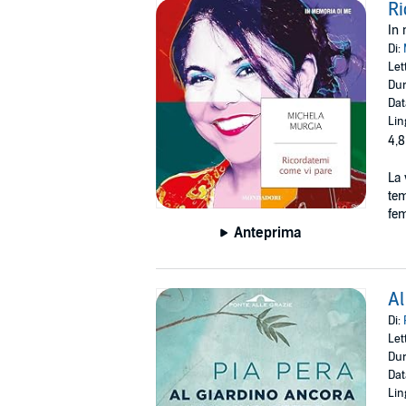
Ri
In
Di:
Let
Dur
Dat
Lin
4,8
La 
tem
fe
Anteprima
Al
Di:
Let
Dur
Dat
Lin