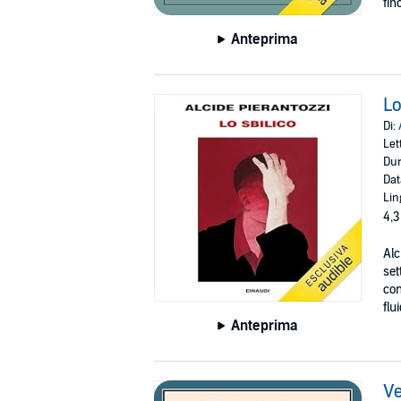
fin
Anteprima
Lo
Di:
Let
Dur
Dat
Lin
4,3
Alc
set
con
flu
Anteprima
V