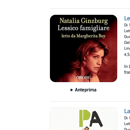
Le
Di:
Let
Dur
Dat
Lin
4,5
In 
fra
Anteprima
La
Di:
Let
Dur