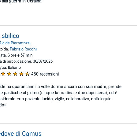
o alla guerra in Ucraina.
 sbilico
Alcide Pierantozzi
to da:
Fabrizio Rocchi
ata: 6 ore e 57 min
a di pubblicazione: 30/07/2025
gua: Italiano
450 recensioni
ide ha quarant'anni, a volte dorme ancora con sua madre, prende
te pasticche al giorno (cinque la mattina e due dopo cena), ed è
siderato «un paziente lucido, vigile, collaborativo, dall'eloquio
ido».
edove di Camus