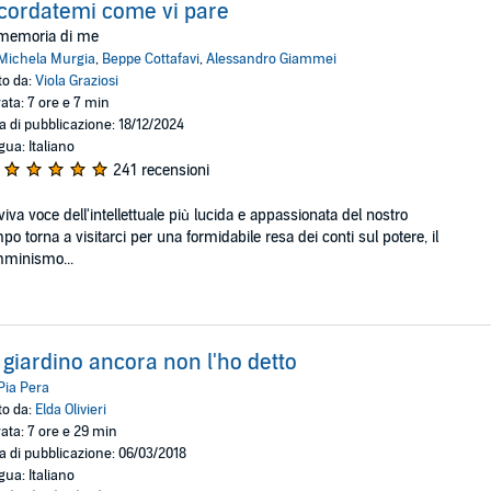
cordatemi come vi pare
 memoria di me
Michela Murgia
,
Beppe Cottafavi
,
Alessandro Giammei
to da:
Viola Graziosi
ata: 7 ore e 7 min
a di pubblicazione: 18/12/2024
gua: Italiano
241 recensioni
viva voce dell'intellettuale più lucida e appassionata del nostro
po torna a visitarci per una formidabile resa dei conti sul potere, il
mminismo...
 giardino ancora non l'ho detto
Pia Pera
to da:
Elda Olivieri
ata: 7 ore e 29 min
a di pubblicazione: 06/03/2018
gua: Italiano