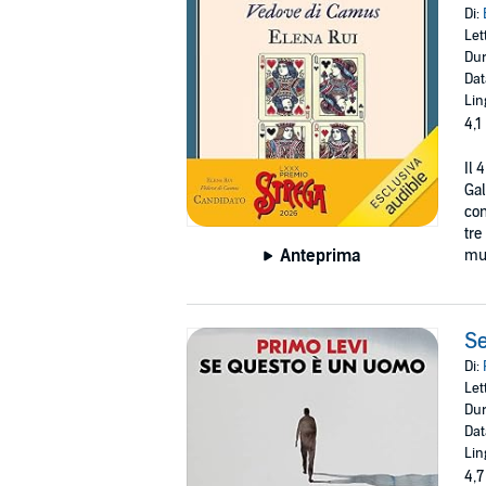
Di:
Let
Dur
Dat
Lin
4,1
Il 
Gal
con
tre
Anteprima
muo
S
Di:
Let
Dur
Dat
Lin
4,7