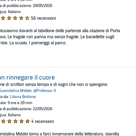
a di pubblicazione: 20/05/2026
gua: Italiano
56 recensioni
ntusiasmo davanti al tabellone delle partenze alla stazione di Porta
va. Le fragole con panna ma senza fragole. Le barzellette sugli
bie. La scuola. I pomeriggi al parco.
n rinnegare il cuore
rie di scrittori senza tempo e di sogni che non si spengono
Guendalina Middei
,
@Professor X
to da:
Liliana Bottone
ata: 9 ore e 20 min
a di pubblicazione: 22/05/2026
gua: Italiano
4 recensioni
ndalina Middei torna a farci innamorare della letteratura, stavolta