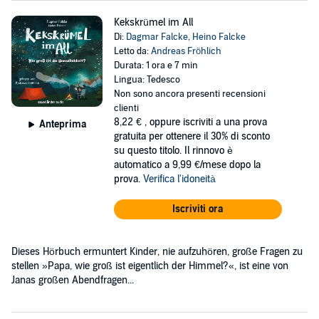
Kekskrümel im All
Di:
Dagmar Falcke
,
Heino Falcke
Letto da:
Andreas Fröhlich
Durata: 1 ora e 7 min
Lingua: Tedesco
Non sono ancora presenti recensioni
clienti
8,22 €
, oppure iscriviti a una prova
Anteprima
gratuita per ottenere il 30% di sconto
su questo titolo. Il rinnovo è
automatico a 9,99 €/mese dopo la
prova.
Verifica l'idoneità
Iscriviti ora
Dieses Hörbuch ermuntert Kinder, nie aufzuhören, große Fragen zu
stellen »Papa, wie groß ist eigentlich der Himmel?«, ist eine von
Janas großen Abendfragen...