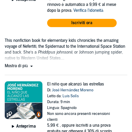
rinnovo è automatico a 9,99 € al mese
dopo la prova.
Verifica l'idoneità
Iscriviti ora
This nonfiction book for elementary kids chronicles the amazing
voyage of Nefertiti, the Spidernaut to the International Space Station
and back. She’s a
Phiddipus johnsonii
, or Johnson jumping spider,
native to Western United States....
Mostra di più
El niño que alcanzó las estrellas
Di:
José Hernández Moreno
Letto da:
Luis Solís
Durata: 9 min
Lingua: Spagnolo
Non sono ancora presenti recensioni
clienti
5,99 €
, oppure iscriviti a una prova
Anteprima
gratuita per ottenere il 30% di sconto