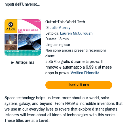
nipoti dell'Universo...
Out-of-This-World Tech
Di:
Julie Murray
Letto da:
Lauren McCullough
Durata: 18 min
Lingua: Inglese
Non sono ancora presenti recensioni
clienti
5,85 €
o gratis durante la prova. Il
Anteprima
rinnovo è automatico a 9,99 € al mese
dopo la prova.
Verifica l'idoneità
Iscriviti ora
Space technology helps us learn more about our world, solar
system, galaxy, and beyond! From NASA’s incredible inventions that
we use in our everyday lives to rovers that explore distant planets,
listeners will learn about all kinds of technologies with this series.
These titles are at a Level...