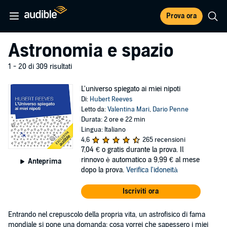
Prova ora
Astronomia e spazio
1 - 20 di 309 risultati
L'universo spiegato ai miei nipoti
Di:
Hubert Reeves
Letto da:
Valentina Mari
,
Dario Penne
Durata: 2 ore e 22 min
Lingua: Italiano
4,6
265 recensioni
7,04 €
o gratis durante la prova. Il
rinnovo è automatico a 9,99 € al mese
Anteprima
dopo la prova.
Verifica l'idoneità
Iscriviti ora
Entrando nel crepuscolo della propria vita, un astrofisico di fama
mondiale si pone una domanda: cosa vorrei che sapessero i miei