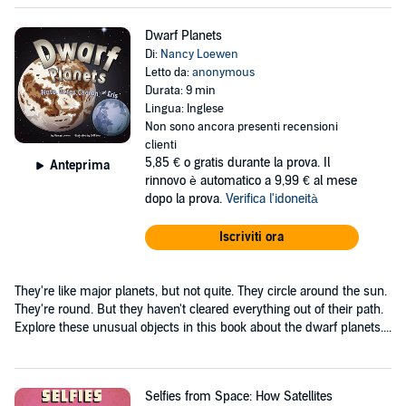
Dwarf Planets
Di:
Nancy Loewen
Letto da:
anonymous
Durata: 9 min
Lingua: Inglese
Non sono ancora presenti recensioni
clienti
5,85 €
o gratis durante la prova. Il
Anteprima
rinnovo è automatico a 9,99 € al mese
dopo la prova.
Verifica l'idoneità
Iscriviti ora
They're like major planets, but not quite. They circle around the sun.
They're round. But they haven't cleared everything out of their path.
Explore these unusual objects in this book about the dwarf planets....
Selfies from Space: How Satellites