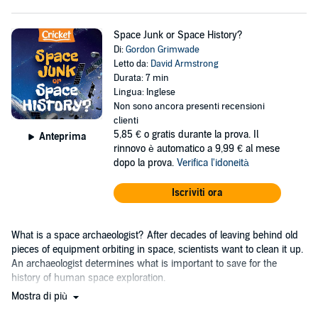
Space Junk or Space History?
Di:
Gordon Grimwade
Letto da:
David Armstrong
Durata: 7 min
Lingua: Inglese
Non sono ancora presenti recensioni
clienti
5,85 €
o gratis durante la prova. Il
Anteprima
rinnovo è automatico a 9,99 € al mese
dopo la prova.
Verifica l'idoneità
Iscriviti ora
What is a space archaeologist? After decades of leaving behind old
pieces of equipment orbiting in space, scientists want to clean it up.
An archaeologist determines what is important to save for the
history of human space exploration.
Mostra di più