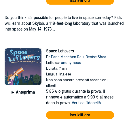
Iscriviti ora
Do you think it’s possible for people to live in space someday? Kids
will learn about Skylab, a 118-feet-long laboratory that was launched
into space on May 14, 1973....
Space Leftovers
Di:
Dana Meachen Rau
,
Denise Shea
Letto da:
anonymous
Durata: 7 min
Lingua: Inglese
Non sono ancora presenti recensioni
clienti
5,85 €
o gratis durante la prova. Il
Anteprima
rinnovo è automatico a 9,99 € al mese
dopo la prova.
Verifica l'idoneità
Iscriviti ora