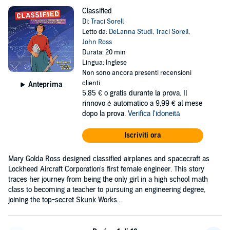
Classified
Di:
Traci Sorell
Letto da:
DeLanna Studi
,
Traci Sorell
,
John Ross
Durata: 20 min
Lingua: Inglese
Non sono ancora presenti recensioni
clienti
Anteprima
5,85 €
o gratis durante la prova. Il
rinnovo è automatico a 9,99 € al mese
dopo la prova.
Verifica l'idoneità
Iscriviti ora
Mary Golda Ross designed classified airplanes and spacecraft as
Lockheed Aircraft Corporation's first female engineer. This story
traces her journey from being the only girl in a high school math
class to becoming a teacher to pursuing an engineering degree,
joining the top-secret Skunk Works...