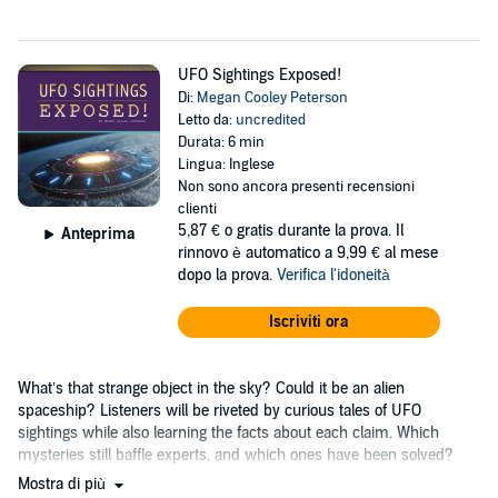
UFO Sightings Exposed!
Di:
Megan Cooley Peterson
Letto da:
uncredited
Durata: 6 min
Lingua: Inglese
Non sono ancora presenti recensioni
clienti
5,87 €
o gratis durante la prova. Il
Anteprima
rinnovo è automatico a 9,99 € al mese
dopo la prova.
Verifica l'idoneità
Iscriviti ora
What’s that strange object in the sky? Could it be an alien
spaceship? Listeners will be riveted by curious tales of UFO
sightings while also learning the facts about each claim. Which
mysteries still baffle experts, and which ones have been solved?
Mostra di più