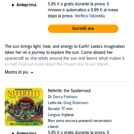
5,85 €
o gratis durante la prova. Il
Anteprima
rinnovo è automatico a 9,99 € al mese
dopo la prova.
Verifica l'idoneità
Iscriviti ora
The sun brings light, heat, and energy to Earth! Leela's imagination
takes her on a journey to explore the sun. Come aboard her
spacecraft as she orbits around the sun and learns what makes it
so hot! Find out more about the closest star to our planet....
Mostra di più
Nefertiti, the Spidernaut
Di:
Darcy Pattison
Letto da:
Greg Robinson
Durata: 17 min
Lingua: Inglese
Non sono ancora presenti recensioni
clienti
5,85 €
o gratis durante la prova. Il
Anteprima