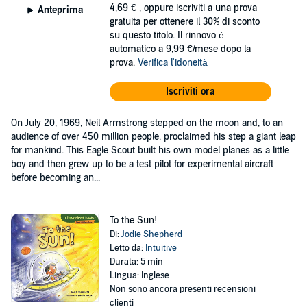
4,69 €
, oppure iscriviti a una prova
Anteprima
gratuita per ottenere il 30% di sconto
su questo titolo. Il rinnovo è
automatico a 9,99 €/mese dopo la
prova.
Verifica l'idoneità
Iscriviti ora
On July 20, 1969, Neil Armstrong stepped on the moon and, to an
audience of over 450 million people, proclaimed his step a giant leap
for mankind. This Eagle Scout built his own model planes as a little
boy and then grew up to be a test pilot for experimental aircraft
before becoming an...
To the Sun!
Di:
Jodie Shepherd
Letto da:
Intuitive
Durata: 5 min
Lingua: Inglese
Non sono ancora presenti recensioni
clienti