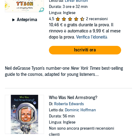
Letto da:
LeVar Burton
Durata: 3 ore e 32 min
Lingua: Inglese
4,5
2 recensioni
Anteprima
10,46 €
o gratis durante la prova. Il
rinnovo è automatico a 9,99 € al mese
dopo la prova.
Verifica l'idoneità
Iscriviti ora
Neil deGrasse Tyson's number-one
New York Times
best-selling
guide to the cosmos, adapted for young listeners....
Who Was Neil Armstrong?
Di:
Roberta Edwards
Letto da:
Dominic Hoffman
Durata: 56 min
Lingua: Inglese
Non sono ancora presenti recensioni
clienti