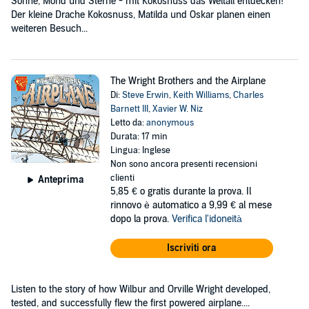
Sonne, Mond und Sterne - mit Kokosnuss das Weltall entdecken!
Der kleine Drache Kokosnuss, Matilda und Oskar planen einen
weiteren Besuch...
The Wright Brothers and the Airplane
Di:
Steve Erwin
,
Keith Williams
,
Charles
Barnett III
,
Xavier W. Niz
Letto da:
anonymous
Durata: 17 min
Lingua: Inglese
Non sono ancora presenti recensioni
clienti
Anteprima
5,85 €
o gratis durante la prova. Il
rinnovo è automatico a 9,99 € al mese
dopo la prova.
Verifica l'idoneità
Iscriviti ora
Listen to the story of how Wilbur and Orville Wright developed,
tested, and successfully flew the first powered airplane....