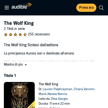
Prova ora
The Wolf King
2 Titoli in serie
255 recensioni
The Wolf King Sintesi dell'editore
La principessa Aurora non è destinata all'amore.
Abituata a essere una pedina nelle mani del potere, la sua vita
Mostra di più
cambia per sempre la notte in cui decide di risparmiare un giovane
lupo prigioniero, attirando l'attenzione di un alfa che la rapisce per
Titolo 1
usarla come merce di scambio nella feroce guerra tra umani e lupi.
Callum la porta al castello del Re Lupo, nelle terre selvagge a nord
The Wolf King
del confine, dove clan di lupi storicamente nemici stanno iniziando a
Di:
Lauren Palphreyman
,
Chiara Vannini
,
far fronte comune. Ma più i due trascorrono del tempo insieme, e
Maria Alessia Nanna
più l'alfa dagli occhi profondi e dal corpo scolpito dalla guerra si
Letto da:
Elisa Giorgio
rivela un protettore leale e dal cuore indomito. In breve tempo,
Durata: 11 ore e 22 min