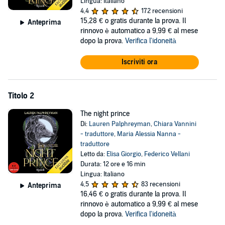
l'adrenalina della battaglia non è niente in confronto alla tensione che
Lingua: Italiano
divampa tra loro.
4,4
172 recensioni
15,28 €
o gratis durante la prova. Il
Anteprima
Ma il castello del Re Lupo è un nido di vipere, e l'attrazione è un
rinnovo è automatico a 9,99 € al mese
lusso che nessuno può permettersi. Mentre lotta per la propria
dopo la prova.
Verifica l'idoneità
indipendenza, sempre in guardia sia dai suoi nemici sia da chi pare
voglia offrirle aiuto, Aurora riscopre la sua forza e il suo potere più
Iscriviti ora
selvaggio. Perché per vincere la guerra servono coraggio, passione...
e l'audacia di infrangere ogni regola.
Titolo 2
©2026 Mondadori Libri (P)2026 Mondadori Libri
The night prince
Di:
Lauren Palphreyman
,
Chiara Vannini
- traduttore
,
Maria Alessia Nanna -
traduttore
Letto da:
Elisa Giorgio
,
Federico Vellani
Durata: 12 ore e 16 min
Lingua: Italiano
4,5
83 recensioni
Anteprima
16,46 €
o gratis durante la prova. Il
rinnovo è automatico a 9,99 € al mese
dopo la prova.
Verifica l'idoneità