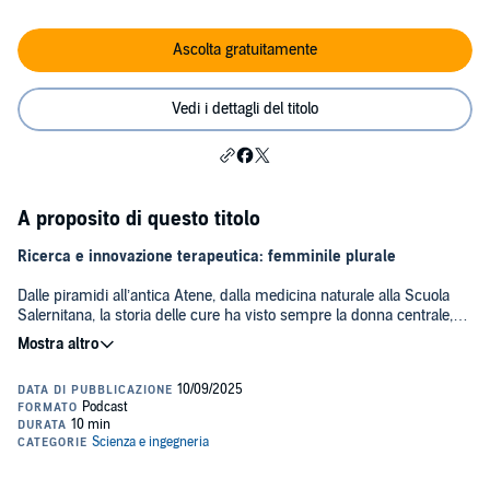
Ascolta gratuitamente
Vedi i dettagli del titolo
A proposito di questo titolo
Ricerca e innovazione terapeutica: femminile plurale
Dalle piramidi all’antica Atene, dalla medicina naturale alla Scuola
Salernitana, la storia delle cure ha visto sempre la donna centrale,
anche se il suo ruolo quasi mai è stato riconosciuto.
Oggi, almeno nel settore delle cure, il tetto di cristallo sembra sia
stato rotto e l’innovazione terapeutica progredisce grazie al talento e
alla competenza delle donne.
Ascolta il mio nuovo podcast dedicato alla ricerca al femminile.