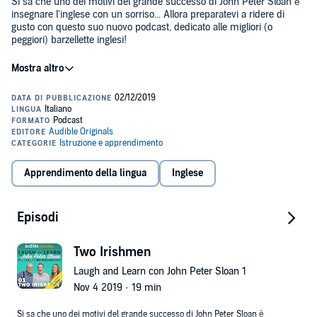
Si sa che uno dei motivi del grande successo di John Peter Sloan è
insegnare l'inglese con un sorriso... Allora preparatevi a ridere di
gusto con questo suo nuovo podcast, dedicato alle migliori (o
peggiori) barzellette inglesi!
Sempre in compagnia degli amatissimi Dany e Rob, questo corso è
il primo di livello pre-intermedio. L'ascolto è consigliato prima di
"Listen and Learn", sempre qui su Audible.
©2019 Audible Originals (P)2019 Audible Studios
Apprendimento della lingua
Inglese
Episodi
Two Irishmen
Laugh and Learn con John Peter Sloan 1
Nov 4 2019 · 19 min
Si sa che uno dei motivi del grande successo di John Peter Sloan è