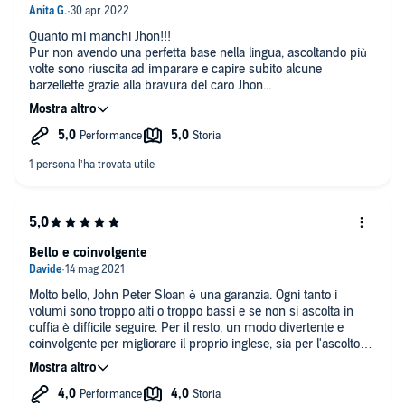
Quanto mi manchi Jhon!!!
Pur non avendo una perfetta base nella lingua, ascoltando più
volte sono riuscita ad imparare e capire subito alcune
barzellette grazie alla bravura del caro Jhon...
è perfetto per chi ha una buona base di inglese!
P.S. Robert non viene affatto "bullizzato" come ho letto su
alcune recensioni...se leggete il titolo "LAUGH" dovreste capire
che stanno solo scherzando!!!
Bello e coinvolgente
Molto bello, John Peter Sloan è una garanzia. Ogni tanto i
volumi sono troppo alti o troppo bassi e se non si ascolta in
cuffia è difficile seguire. Per il resto, un modo divertente e
coinvolgente per migliorare il proprio inglese, sia per l'ascolto
che per la pronuncia (se si ripete a voce alta seguendo le
indicazioni ascoltate).