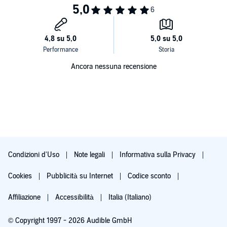
Primo tempo:
Si entra nel vivo della partita, e le ragazze raccontano cosa provano al
momento dell'ingresso in campo. I riti e le scaramanzie, il rapporto con
le avversarie e con i tifosi, ma anche il peso delle responsabilità: sia
quelle strettamente sportive, che quelle nei confronti di una società che
va ancora educata all'idea di un calcio visto da Venere.
Ancora nessuna recensione
Condizioni d'Uso
Note legali
Informativa sulla Privacy
Cookies
Pubblicità su Internet
Codice sconto
Affiliazione
Accessibilità
Italia (Italiano)
© Copyright 1997 - 2026 Audible GmbH