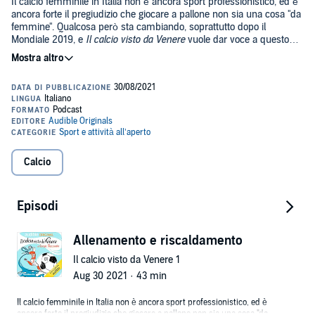
Il calcio femminile in Italia non è ancora sport professionistico, ed è
ancora forte il pregiudizio che giocare a pallone non sia una cosa "da
femmine". Qualcosa però sta cambiando, soprattutto dopo il
Mondiale 2019, e
Il calcio visto da Venere
vuole dar voce a questo
cambiamento, attraverso le testimonianze di atlete che hanno
affrontato enormi sacrifici per affermarsi nello sport maschile per
La serie completa è composta da 6 episodi:
eccellenza: Milena Bertolini, Barbara Bonansea, Elena Linari, Patrizia
Panico, Milena Gabbiadini e Sofia Cantore, a cui si aggiunge la
capodelegazione della Nazionale femminile, l'attrice Cristiana
Capotondi. Storie di donne che, su un rettangolo verde, hanno
Allenamento e riscaldamento,
combattuto e stanno combattendo la battaglia dei pari diritti e delle
pari opportunità.
Convocazione,
Calcio
Primo tempo,
Intervallo e spogliatoio,
Episodi
©2021 Audible Originals (P)2021 Audible Studios
Secondo tempo,
Fine partita.
Allenamento e riscaldamento
Il calcio visto da Venere 1
Aug 30 2021 · 43 min
Il calcio femminile in Italia non è ancora sport professionistico, ed è
ancora forte il pregiudizio che giocare a pallone non sia una cosa "da