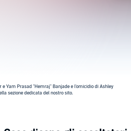
war e Yam Prasad "Hemraj" Banjade e l'omicidio di Ashley
⁠⁠⁠⁠⁠⁠⁠⁠⁠⁠⁠⁠⁠⁠⁠⁠⁠⁠⁠⁠⁠⁠⁠⁠sito⁠⁠⁠⁠⁠⁠⁠⁠⁠⁠⁠⁠⁠⁠⁠⁠⁠⁠⁠⁠⁠⁠⁠⁠⁠⁠⁠⁠⁠⁠⁠⁠⁠⁠⁠⁠⁠⁠⁠⁠⁠⁠.