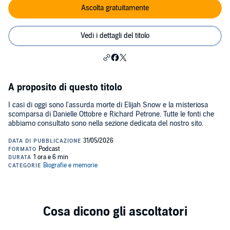
Ascolta gratuitamente
Vedi i dettagli del titolo
A proposito di questo titolo
I casi di oggi sono l'assurda morte di Elijah Snow e la misteriosa
scomparsa di Danielle Ottobre e Richard Petrone. Tutte le fonti che
abbiamo consultato sono nella sezione dedicata del nostro ⁠⁠⁠⁠⁠⁠⁠⁠⁠⁠⁠⁠⁠⁠⁠⁠⁠⁠⁠⁠⁠⁠⁠⁠⁠⁠⁠⁠⁠⁠⁠⁠⁠⁠⁠⁠⁠⁠⁠⁠⁠⁠⁠sito⁠⁠⁠⁠⁠⁠⁠⁠⁠⁠⁠⁠⁠⁠⁠⁠⁠⁠⁠⁠⁠⁠⁠⁠⁠⁠⁠⁠⁠⁠⁠⁠⁠⁠⁠⁠⁠⁠⁠⁠⁠⁠.