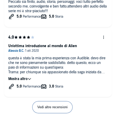
Peccato sia finito, audio, storia, personaggi, voci tutto perfetto
secondo me, coinvolgente e ben fatto.attendero altri audio della
serie mi è stra-piaciuto!!!
Un'ottima introduzione al mondo di Alien
questa è stata la mia prima esperienza con Audible. devo dire
che ne sono pienamente soddisfatto. detto questo, ecco un
paio di informazioni su quest'opera:
Trama: per chiunque sia appassionato della saga iniziata da
Ridley Scott, quest'opera saprà farsi apprezzare. una sorta di
preludio al secondo film della saga di Alien, che spiega nei
dettagli gli avvenimenti che hanno portato agli eventi narrati del
film. e sempre parlando di narrazione, parliamo di come è
stato eseguito questo adattamento: non stiamo parlando di una
semplice narrazione parola per parola di un libro, quanto più di
una recitazione di uno script, dove tutta la storia è narrata dai
Vedi altre recensioni
dialoghi dei vari personaggi. Se dovessi trovare un paragone
adatto, è simile ad ascoltare una radiodramma alla radio, il che