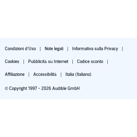
non è per forza un male. il livello dei doppiatori dei personaggi
è molto, MOLTO alto (li riconoscerete subito), così come la loro
recitazione, molto convincente. Tuttavia, alcuni passaggi fanno
un po' calare la tensione, soprattutto nei momenti più concitati,
nei quali i personaggi descrivono alcuni avvenimenti diciamo
più d'azione. La storia con i suoi cliché può sembrare un po'
banale, ma funziona e questo è l'importante. Ascolterò molto
volentieri anche gli altri Audible della Saga
Condizioni d'Uso
Note legali
Informativa sulla Privacy
Cookies
Pubblicità su Internet
Codice sconto
Affiliazione
Accessibilità
Italia (Italiano)
© Copyright 1997 - 2026 Audible GmbH
Iscriviti ora
Dopo 30 giorni (60 per i membri Prime), 9,99 €/mese. Cancella quando vuoi.