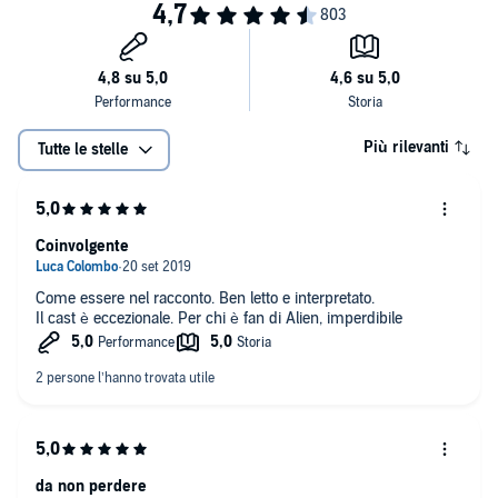
Massimiliano Caprara, Viola Graziosi, Libero Stelluti, Mimmo Strati,
Fabrizio Russotto, Guido Di Naccio, Emanuele Suarez, Nadia Perciabosco,
>> Questa serie audio vi è offerta in esclusiva per Audible ed è
Cloe Lombardo e Daniela Cavallini.
disponibile solamente in formato audio digitale.
>> Questa serie audio vi è offerta in esclusiva per Audible ed è
disponibile solamente in formato audio digitale.
Più rilevanti
Tutte le stelle
Coinvolgente
Come essere nel racconto. Ben letto e interpretato.
Il cast è eccezionale. Per chi è fan di Alien, imperdibile
da non perdere