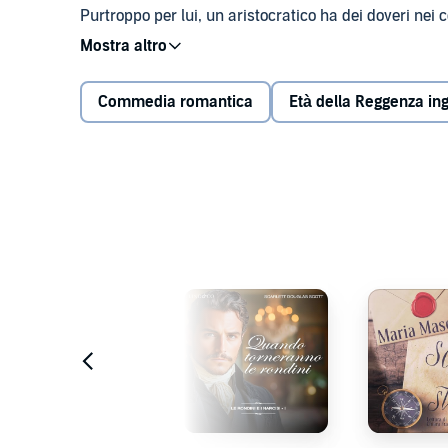
Purtroppo per lui, un aristocratico ha dei doveri nei 
al mondo dei figli legittimi, e il matrimonio è l’unic
costretto ad accantonare la sua vita da libertino per
Commedia romantica
Età della Reggenza in
Quando incontra la vivace e bellissima Lyselle, e la 
appariscente e fin troppo risoluta, sembra ovvio a qu
Ma in amore non v'è nulla di ovvio e, durante una friv
come carte da gioco.
©2025 Virginia Dellamore (P)2026 Lind & Co