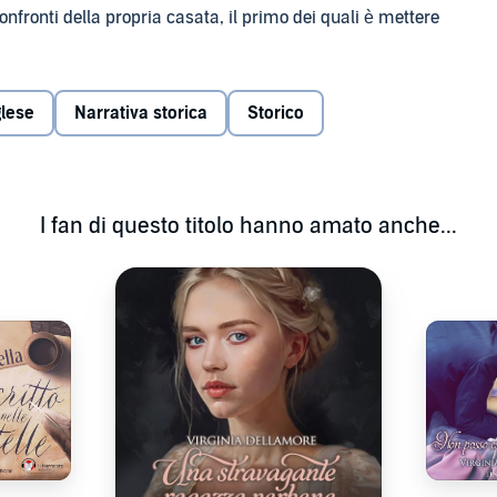
confronti della propria casata, il primo dei quali è mettere
o modo per ottenere tale risultato. Pertanto Rudyard si vede
 frequentare qualche fanciulla di buona famiglia.
glese
Narrativa storica
Storico
sorella maggiore di quest’ultima, Allyson, poco
ale delle due destinerà le sue attenzioni.
ola Stagione londinese, i destini di tutti si mescoleranno
I fan di questo titolo hanno amato anche...