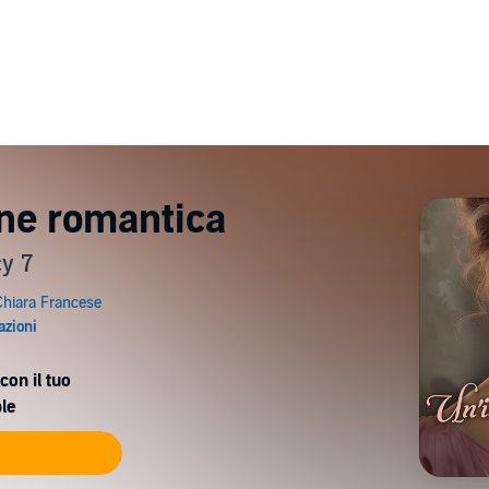
one romantica
y 7
con il tuo
le