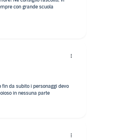
ore! Ne consiglio l'ascolto, vi
empre con grande scuola
 fin da subito i personaggi devo
noioso in nessuna parte