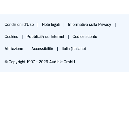
Condizioni d'Uso
Note legali
Informativa sulla Privacy
Cookies
Pubblicità su Internet
Codice sconto
Affiliazione
Accessibilità
Italia (Italiano)
© Copyright 1997 - 2026 Audible GmbH
Iscriviti ora
Dopo 30 giorni (60 per i membri Prime), 9,99 €/mese. Cancella quando vuoi.