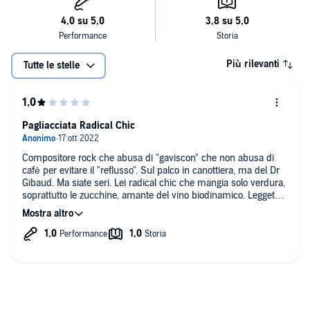
Più rilevanti
Tutte le stelle
Pagliacciata Radical Chic
Compositore rock che abusa di "gaviscon" che non abusa di
cafè per evitare il "reflusso". Sul palco in canottiera, ma del Dr
Gibaud. Ma siate seri. Lei radical chic che mangia solo verdura,
soprattutto le zucchine, amante del vino biodinamico. Leggete
la storia di Rudolf Steiner, padre della biodinamica e vi passerà
la voglia. Coppia patetica come i loro amici, storia vuota e
noiosa.