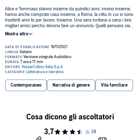
Alice e Tommaso stanno insieme da quindici anni, vivono insieme,
hanno anche comprato casa insieme, a Roma, la città in cui si sono
trasferiti anni fa per lavoro. Insieme. Una sera invitano a cena i loro
migliori amici perché devono fare un annuncio. Quelli pensano sia il
matrimonio o un figlio in arrivo, ma Alice e Tommaso spiazzano tutti:
hanno deciso di lasciarsi. Gli amici non ci possono credere.
Proprio loro, la coppia perfetta? Vengono subito rassicurati: vogliono
lasciarsi in modo graduale, senza rompere. Si vogliono ancora molto
bene, anzi continueranno a vivere insieme fino a che non
venderanno la casa. Insomma: sarà una separazione senza traumi.
Ma è una cosa possibile? Può un cambiamento essere indolore?
Come Alice e Tommaso, anche Valentina Gaia e Stefano Sardo sono
stati, per tanti anni, fidanzati. Adesso che non lo sono più
esordiscono con un romanzo che racconta l'amore, l'affetto e la
Contemporaneo
Narrativa di genere
Vita familiare
difficoltà di restare fedeli ai propri sogni e contemporaneamente ai
propri sentimenti.
©2021 HarperCollins Italia S.p.A (P)2021 HarperCollins Italia S.p.A