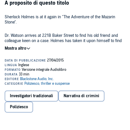
A proposito di questo titolo
Sherlock Holmes is at it again in "The Adventure of the Mazarin
Stone".
Dr. Watson arrives at 221B Baker Street to find his old friend and
colleague keen on a case. Holmes has taken it upon himself to find
the missing Crown diamond, the Mazarin stone, which has been
stolen by swarthy big-game hunter Count Negretto Sylvius. When
the count pays Holmes a visit, the brilliant detective must rely on his
Public Domain (P)2015 Blackstone Audio, Inc.
cleverness to learn the jewel's location and wrap up the case.
Investigatori tradizionali
Narrativa di crimini
Poliziesco