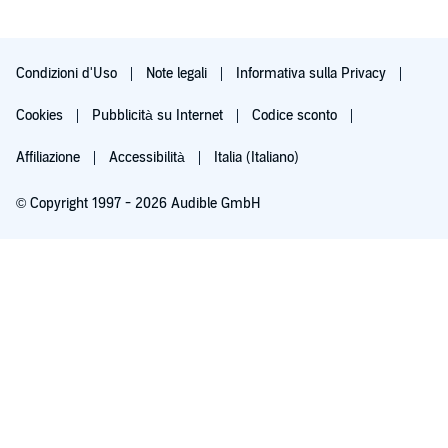
Condizioni d'Uso
Note legali
Informativa sulla Privacy
Cookies
Pubblicità su Internet
Codice sconto
Affiliazione
Accessibilità
Italia (Italiano)
© Copyright 1997 - 2026 Audible GmbH
Iscriviti ora
Dopo 30 giorni (60 per i membri Prime), 9,99 €/mese. Cancella quando vuoi.