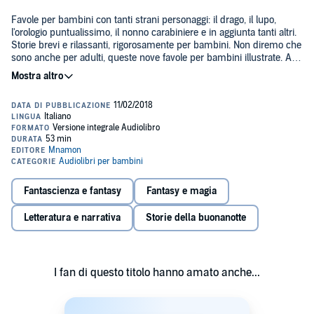
Favole per bambini con tanti strani personaggi: il drago, il lupo,
l'orologio puntualissimo, il nonno carabiniere e in aggiunta tanti altri.
Storie brevi e rilassanti, rigorosamente per bambini. Non diremo che
sono anche per adulti, queste nove favole per bambini illustrate. A
meno che quelli non vogliano porsi dalla parte di chi legge per
raccontarle ai piccini.
Insieme a questo titolo potrai ricevere un documento PDF con
contenuti extra. Contatta l'Assistenza Clienti per riceverlo.
©2018 Mnamon (P)2018 Mnamon
Fantascienza e fantasy
Fantasy e magia
Letteratura e narrativa
Storie della buonanotte
I fan di questo titolo hanno amato anche...