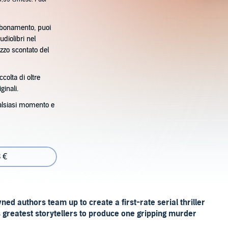
bbonamento, puoi
udiolibri nel
zzo scontato del
ccolta di oltre
ginali.
alsiasi momento e
 €
ed authors team up to create a first-rate serial thriller
s greatest storytellers to produce one gripping murder