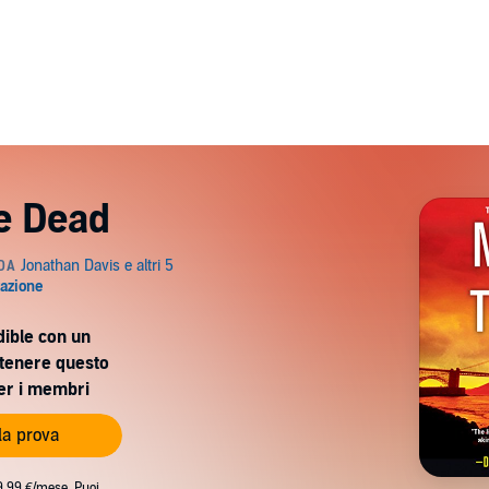
he Dead
dible con un
ttenere questo
per i membri
 la prova
9,99 €/mese. Puoi