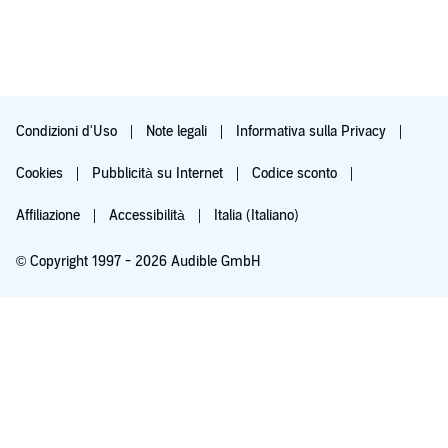
Condizioni d'Uso
Note legali
Informativa sulla Privacy
Cookies
Pubblicità su Internet
Codice sconto
Affiliazione
Accessibilità
Italia (Italiano)
© Copyright 1997 - 2026 Audible GmbH
Iscriviti ora
Dopo 30 giorni (60 per i membri Prime), 9,99 €/mese. Cancella quando vuoi.