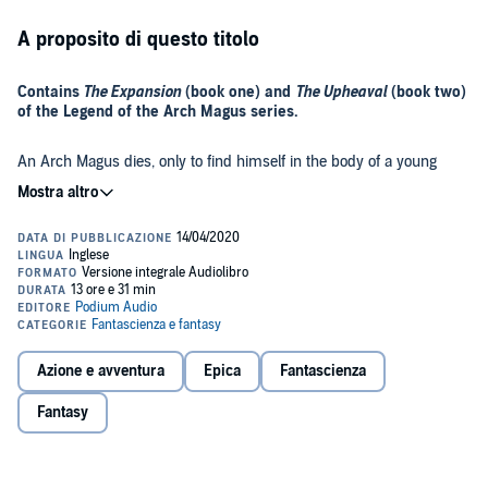
A proposito di questo titolo
Contains
The Expansion
(book one) and
The Upheaval
(book two)
of the Legend of the Arch Magus series.
An Arch Magus dies, only to find himself in the body of a young
man in a medieval kingdom. He finds out that he is the second son
of a Duke, exiled to a desolated town by his own family. Shackled by
the notorious reputation of his new shell, he tries his best to develop
his domain, implementing new policies and innovations, leading his
©2020 Michael Sisa (P)2020 Podium Audio
subjects to prosperity. In this world where magic is undeveloped, he
shall once again pave a new path.
Azione e avventura
Epica
Fantascienza
Fantasy