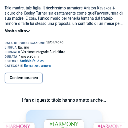
Tale madre, tale figlia. Il ricchissimo armatore Ariston Kavakos è
sicuro che Keeley Turner sia esattamente come quell'avventuriera di
sua madre. E così, l'unico modo per tenerla lontana dal fratello
minore è farle lui stesso una proposta: un contratto di un mese per
averla al suo servizio sull'isola privata dei Kavakos.
Con le finanze della famiglia allo stremo, Keeley è costretta ad
accettare l'offerta di Ariston. Giorno dopo giorno la convivenza con
quell'uomo indebolisce le sue difese, finché una notte cede a quella
lenta seduzione. Ma le conseguenze della propria debolezza non si
fanno attendere: adesso il suo carceriere vuole metterle un anello al
©2018 Harlequin Books S.A. ITA (P)2020 Audible Studios
dito.
Contemporaneo
I fan di questo titolo hanno amato anche...