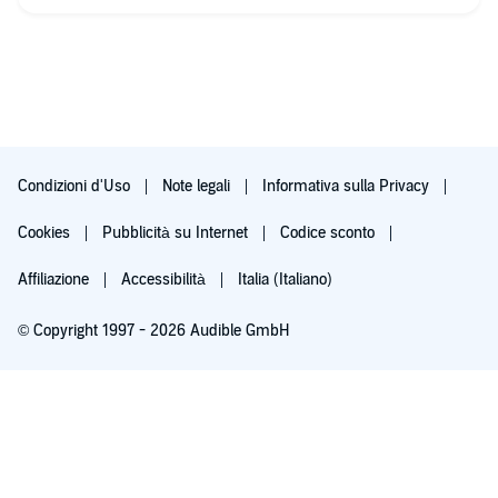
Condizioni d'Uso
Note legali
Informativa sulla Privacy
Cookies
Pubblicità su Internet
Codice sconto
Affiliazione
Accessibilità
Italia (Italiano)
© Copyright 1997 - 2026 Audible GmbH
Iscriviti ora
Dopo 30 giorni (60 per i membri Prime), 9,99 €/mese. Cancella quando vuoi.