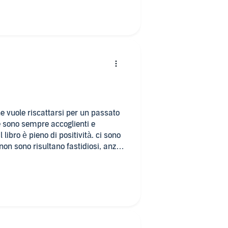
che vuole riscattarsi per un passato
che sono sempre accoglienti e
on sono risultano fastidiosi, anzi,
oria da leggere. Questo libro non è
e cattiveria, ma a chi vuole prendere
pri problemi. i lettori sono
i che interpretano.