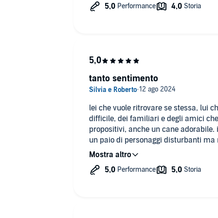
tanto sentimento
lei che vuole ritrovare se stessa, lui 
difficile, dei familiari e degli amici 
propositivi, anche un cane adorabile. il libro è pieno di positività. ci sono
un paio di personaggi disturbanti ma n
senza di loro non ci sarebbe alcuna st
adatto a chi è alla ricerca di intrighi 
spunto per leggersi nell'anima e risolvere i pro
molto espressivi e adatti ai personagg