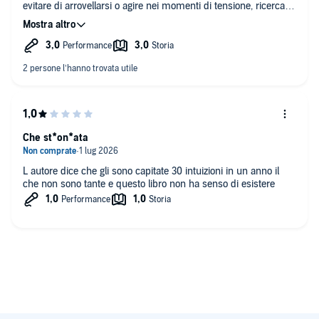
evitare di arrovellarsi o agire nei momenti di tensione, ricercare
uno stato emotivo equilibrato, esprimere gratitudine, scrivere
un diario, dedicarsi alle proprie passioni e seguire il flusso degli
eventi o il proprio sentire interiore. Grazie, direi quasi intuitivo!
Noiosa la parte iniziale in cui elenca storie che non hanno a che
fare con l'intuito, ma più con il paranormale. Nel complesso è
comunque una lettura piacevole e con qualche spunto di
riflessione, ma non darei più di tre stelline.
Che st*on*ata
L autore dice che gli sono capitate 30 intuizioni in un anno il
che non sono tante e questo libro non ha senso di esistere