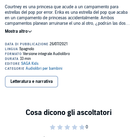
Courtney es una princesa que acude a un campamento para
estrellas del pop por error. Erika es una estrella del pop que acaba
en un campamento de princesas accidentalmente. Ambos
campamentos planean arruinarse el uno al otro, ¿podrán las dos
muchachas trabajar codo con codo para salvar la situación? ¡Una
aventura llena de magia y música!
¡Vive aventuras geniales con Barbie y sus amigas! Resuelve
misterios con puertas secretas, monstruos marinos y mensajes
embotellados; atrapa a villanos actuando como una espía, canta en
la banda de rock de Barbie, celebra el cumpleaños de Chelsea en
Dreamtopia y viaja a islas tropicales y a planetas en galaxias lejanas.
¡Vamos allá!
La muñeca de Mattel es un ícono de la moda, una aventurera y la
mejor amiga de miles de niñas. Desde 1950 está presente en
hogares de todo el mundo y ha protagonizado innumerables
Letteratura e narrativa
programas de televisión, películas y libros.
La popular serie de Netflix «Barbie Dreamhouse Adventures» sigue
las aventuras de Barbie, sus hermanas y Ken, su novio, en Los
Ángeles y en sus viajes por el mundo en la caravana de Barbie. La
hermana pequeña de Barbie, Chelsea, es la protagonista de Barbie
Dreamtopia, una serie para las más pequeñas de la casa donde
todas las hermanas conocen a sirenas y hadas en un reino mágico.
En los últimos años, Barbie ha arrasado en YouTube con sus
videoblogs. Habla sobre moda, su familia y de la vida en Malibú,