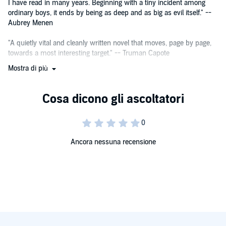
I have read in many years. Beginning with a tiny incident among
ordinary boys, it ends by being as deep and as big as evil itself." --
Aubrey Menen
"A quietly vital and cleanly written novel that moves, page by page,
towards a most interesting target." -- Truman Capote
Mostra di più
"Is he the successor to Salinger for whom we have been waiting so
long? --
Encounter
.
"A masterpiece." --
National Review
.
Ancora nessuna recensione