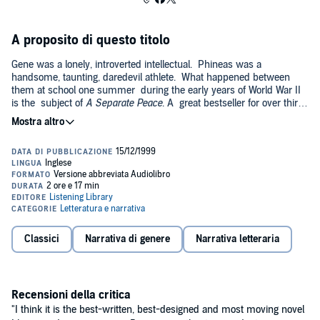
A proposito di questo titolo
Gene was a lonely, introverted intellectual. Phineas was a
handsome, taunting, daredevil athlete. What happened between
them at school one summer during the early years of World War II
is the subject of
A Separate Peace
. A great bestseller for over thirty
years--one of the most starkly moving parables ever written of
the dark forces that brood over the tortured world
of adolescence.©1987 John Knowles;©1987 Bantam Doubleday Dell
Audio Publishing, Bantam Doubleday Dell Audio Publishing, A
Division of Random House Inc.
Classici
Narrativa di genere
Narrativa letteraria
Recensioni della critica
"I think it is the best-written, best-designed and most moving novel