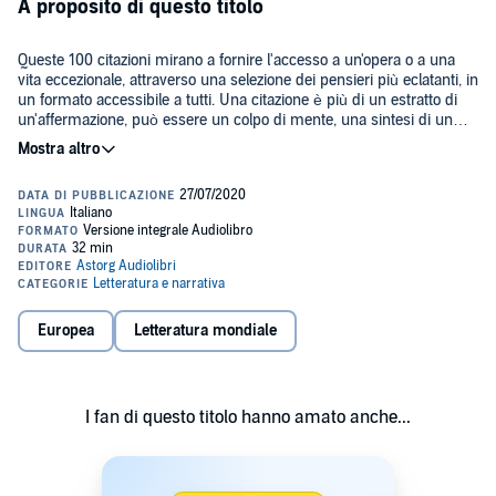
A proposito di questo titolo
Queste 100 citazioni mirano a fornire l'accesso a un'opera o a una
vita eccezionale, attraverso una selezione dei pensieri più eclatanti, in
un formato accessibile a tutti. Una citazione è più di un estratto di
un'affermazione, può essere un colpo di mente, una sintesi di un
pensiero complesso, una massima, un'apertura a una riflessione più
©2020 Compagnie du Savoir (P)2020 Compagnie du Savoir
profonda. Si dice che certe frasi possono cambiare la vita. Altri
ragioneranno dentro di voi per un tempo infinito, facendo eco a una
personale ricerca intellettuale o spirituale.
Europea
Letteratura mondiale
I fan di questo titolo hanno amato anche...